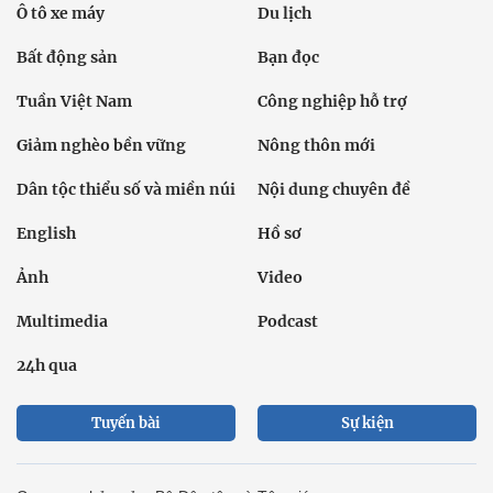
Ô tô xe máy
Du lịch
Bất động sản
Bạn đọc
Tuần Việt Nam
Công nghiệp hỗ trợ
Giảm nghèo bền vững
Nông thôn mới
Dân tộc thiểu số và miền núi
Nội dung chuyên đề
English
Hồ sơ
Ảnh
Video
Multimedia
Podcast
24h qua
Tuyến bài
Sự kiện