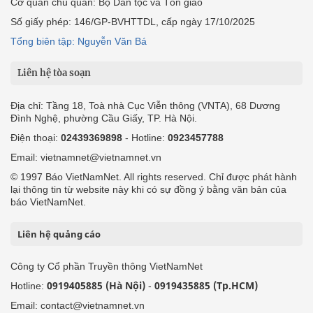
Cơ quan chủ quản: Bộ Dân tộc và Tôn giáo
Số giấy phép: 146/GP-BVHTTDL, cấp ngày 17/10/2025
Tổng biên tập: Nguyễn Văn Bá
Liên hệ tòa soạn
Địa chỉ: Tầng 18, Toà nhà Cục Viễn thông (VNTA), 68 Dương
Đình Nghệ, phường Cầu Giấy, TP. Hà Nội.
Điện thoại:
02439369898
- Hotline:
0923457788
Email: vietnamnet@vietnamnet.vn
© 1997 Báo VietNamNet. All rights reserved. Chỉ được phát hành
lại thông tin từ website này khi có sự đồng ý bằng văn bản của
báo VietNamNet.
Liên hệ quảng cáo
Công ty Cổ phần Truyền thông VietNamNet
0919405885 (Hà Nội)
0919435885 (Tp.HCM)
Hotline:
-
Email: contact@vietnamnet.vn