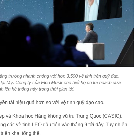
tăng trưởng nhanh chóng với hơn 3.500 vệ tinh trên quỹ đạo,
 tại Mỹ. Công ty của Elon Musk cho biết họ có kế hoạch đưa
 lên hệ thống này trong thời gian tới.
yền tải hiệu quả hơn so với vệ tinh quỹ đạo cao.
ệp và Khoa học Hàng không vũ trụ Trung Quốc (CASIC),
 các vệ tinh LEO đầu tiên vào tháng 9 tới đây. Tuy nhiên,
riển khai tổng thể.