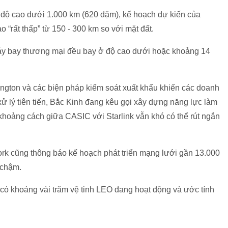
c độ cao dưới 1.000 km (620 dặm), kế hoạch dự kiến của
“rất thấp” từ 150 - 300 km so với mặt đất.
áy bay thương mại đều bay ở độ cao dưới hoặc khoảng 14
ngton và các biện pháp kiểm soát xuất khẩu khiến các doanh
 xử lý tiên tiến, Bắc Kinh đang kêu gọi xây dựng năng lực làm
 khoảng cách giữa CASIC với Starlink vẫn khó có thể rút ngắn
rk cũng thông báo kế hoạch phát triển mạng lưới gần 13.000
 chậm.
 có khoảng vài trăm vệ tinh LEO đang hoạt động và ước tính