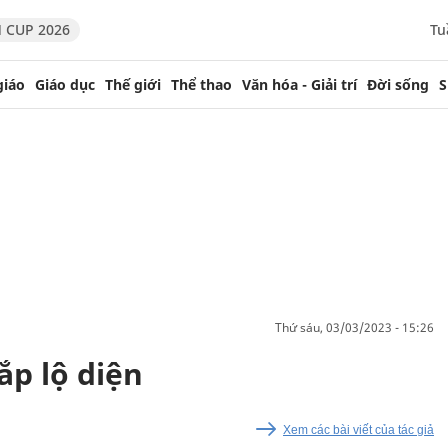
 CUP 2026
Tu
giáo
Giáo dục
Thế giới
Thể thao
Văn hóa - Giải trí
Đời sống
S
thứ sáu, 03/03/2023 - 15:26
ắp lộ diện
Xem các bài viết của tác giả