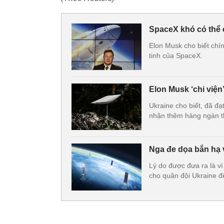
SpaceX khó có thể c
Elon Musk cho biết chí
tinh của SpaceX.
Elon Musk ‘chi viện’
Ukraine cho biết, đã đ
nhận thêm hàng ngàn thi
Nga đe dọa bắn hạ v
Lý do được đưa ra là vì
cho quân đội Ukraine đ