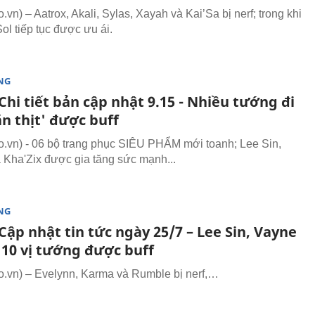
n) – Aatrox, Akali, Sylas, Xayah và Kai’Sa bị nerf; trong khi
ol tiếp tục được ưu ái.
NG
hi tiết bản cập nhật 9.15 - Nhiều tướng đi
n thịt' được buff
vn) - 06 bộ trang phục SIÊU PHẨM mới toanh; Lee Sin,
 Kha'Zix được gia tăng sức mạnh...
NG
ập nhật tin tức ngày 25/7 – Lee Sin, Vayne
 10 vị tướng được buff
vn) – Evelynn, Karma và Rumble bị nerf,…