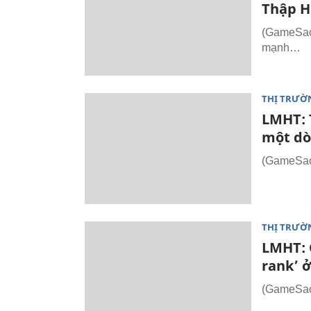
Thập H
(GameSao.
mạnh…
THỊ TRƯỜ
LMHT: 
một dò
(GameSao.
THỊ TRƯỜ
LMHT: 
rank’ ở
(GameSao.