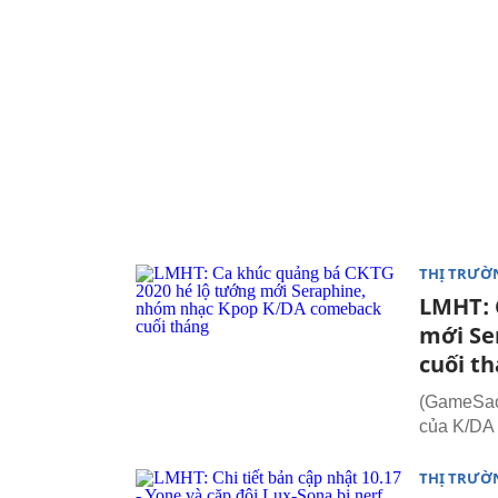
THỊ TRƯỜ
LMHT: 
mới Se
cuối t
(GameSao.
của K/DA 
THỊ TRƯỜ