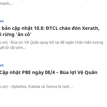
mạnh,...
NG
t bản cập nhật 10.8: ĐTCL chào đón Xerath,
i rừng 'ăn cỏ'
vn) - Bùa lợi Vệ Quân quay trở lại để ngăn chặn hiện tượng
yết từ rất sớm...
NG
Cập nhật PBE ngày 08/4 – Bùa lợi Vệ Quân
vn) – Aphelios, Kalista và Senna bị nerf,…