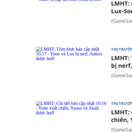
LMHT: C
Lux-Son
(GameSao.
THỊ TRƯỜ
LMHT: 
bị nerf
(GameSao.
THỊ TRƯỜ
LMHT: C
chiến, 
(GameSao.