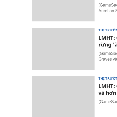
(GameSao.v
Aurelion S
THỊ TRƯỜ
LMHT: C
rừng 'ă
(GameSao.
Graves và
THỊ TRƯỜ
LMHT: C
và hơn
(GameSao.