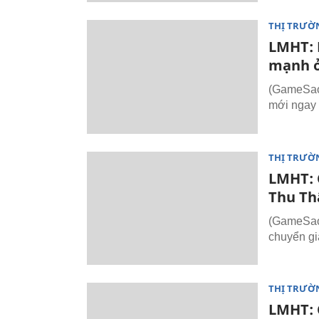
THỊ TRƯỜ
LMHT: 
mạnh ở
(GameSao.
mới ngay 
THỊ TRƯỜ
LMHT: C
Thu Th
(GameSao.
chuyển gi
THỊ TRƯỜ
LMHT: 