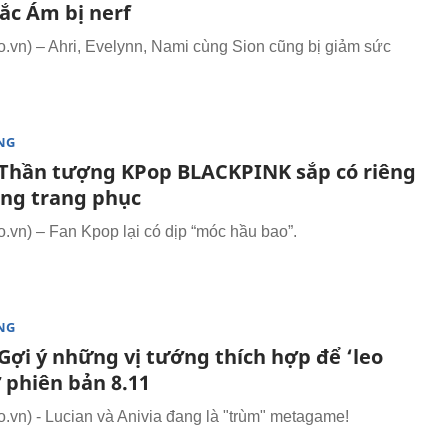
ắc Ám bị nerf
vn) – Ahri, Evelynn, Nami cùng Sion cũng bị giảm sức
NG
Thần tượng KPop BLACKPINK sắp có riêng
ng trang phục
vn) – Fan Kpop lại có dịp “móc hầu bao”.
NG
Gợi ý những vị tướng thích hợp để ‘leo
 phiên bản 8.11
vn) - Lucian và Anivia đang là "trùm" metagame!