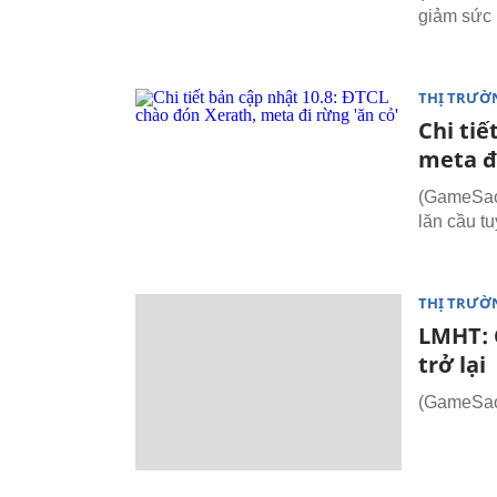
giảm sức 
THỊ TRƯỜ
Chi tiế
meta đ
(GameSao.
lăn cầu tu
THỊ TRƯỜ
LMHT: 
trở lại
(GameSao.