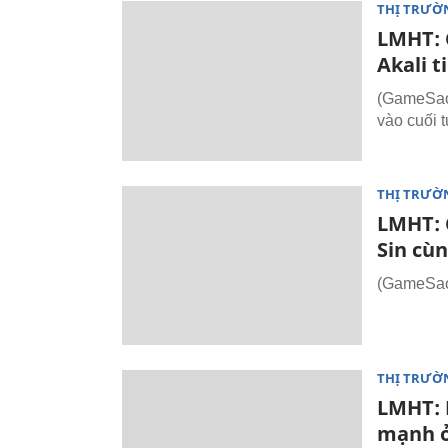
THỊ TRƯỜ
LMHT: C
Akali t
(GameSao.
vào cuối 
THỊ TRƯỜ
LMHT: C
Sin cù
(GameSao.
THỊ TRƯỜ
LMHT: 
mạnh ở