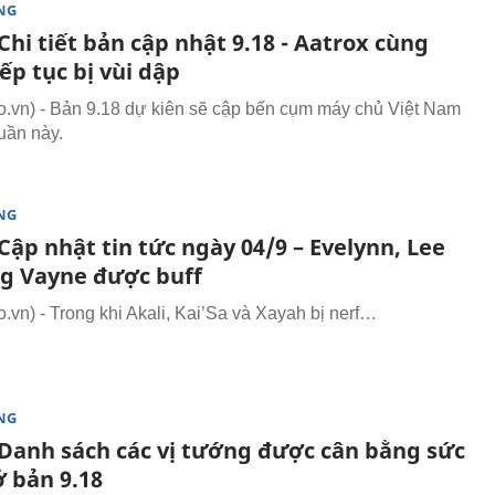
NG
hi tiết bản cập nhật 9.18 - Aatrox cùng
iếp tục bị vùi dập
vn) - Bản 9.18 dự kiên sẽ cập bến cụm máy chủ Việt Nam
tuần này.
NG
ập nhật tin tức ngày 04/9 – Evelynn, Lee
ng Vayne được buff
vn) - Trong khi Akali, Kai’Sa và Xayah bị nerf…
NG
Danh sách các vị tướng được cân bằng sức
 bản 9.18