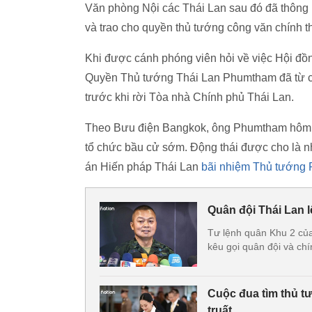
Văn phòng Nội các Thái Lan sau đó đã thông
và trao cho quyền thủ tướng công văn chính t
Khi được cánh phóng viên hỏi về việc Hội đồng
Quyền Thủ tướng Thái Lan Phumtham đã từ chố
trước khi rời Tòa nhà Chính phủ Thái Lan.
Theo Bưu điện Bangkok, ông Phumtham hôm 2/
tổ chức bầu cử sớm. Động thái được cho là nhằ
án Hiến pháp Thái Lan
bãi nhiệm Thủ tướng 
Quân đội Thái Lan l
Tư lệnh quân Khu 2 của 
kêu gọi quân đội và chí
Cuộc đua tìm thủ t
truất