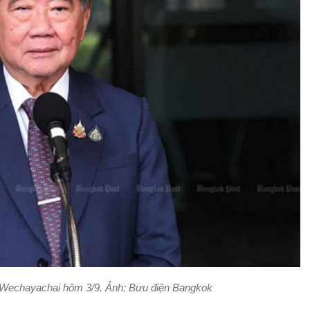
echayachai hôm 3/9. Ảnh: Bưu điện Bangkok