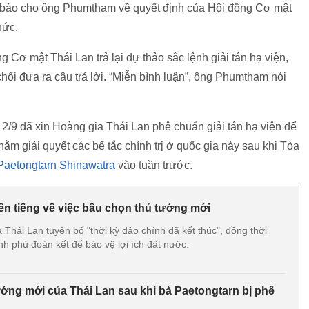
 báo cho ông Phumtham về quyết định của Hội đồng Cơ mật
hức.
 Cơ mật Thái Lan trả lại dự thảo sắc lệnh giải tán hạ viện,
i đưa ra câu trả lời. “Miễn bình luận”, ông Phumtham nói
9 đã xin Hoàng gia Thái Lan phê chuẩn giải tán hạ viện để
m giải quyết các bế tắc chính trị ở quốc gia này sau khi Tòa
Paetongtarn Shinawatra
vào tuần trước.
ên tiếng về việc bầu chọn thủ tướng mới
Thái Lan tuyên bố "thời kỳ đảo chính đã kết thúc", đồng thời
nh phủ đoàn kết để bảo vệ lợi ích đất nước.
ướng mới của Thái Lan sau khi bà Paetongtarn bị phế