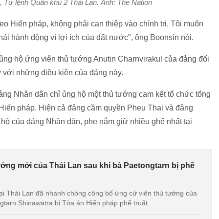
 Tư lệnh Quân khu 2 Thái Lan. Ảnh: The Nation
eo Hiến pháp, không phải can thiệp vào chính trị. Tôi muốn
ải hành động vì lợi ích của đất nước", ông Boonsin nói.
ủng hộ ứng viên thủ tướng Anutin Charnvirakul của đảng đối
ý với những điều kiện của đảng này.
đảng Nhân dân chỉ ủng hộ một thủ tướng cam kết tổ chức tổng
 Hiến pháp. Hiện cả đảng cầm quyền Pheu Thai và đảng
g hộ của đảng Nhân dân, phe nắm giữ nhiều ghế nhất tại
ướng mới của Thái Lan sau khi bà Paetongtarn bị phế
 tại Thái Lan đã nhanh chóng công bố ứng cử viên thủ tướng của
gtarn Shinawatra bị Tòa án Hiến pháp phế truất.