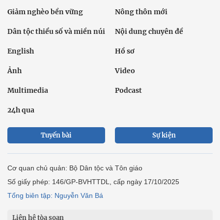
Giảm nghèo bền vững
Nông thôn mới
Dân tộc thiểu số và miền núi
Nội dung chuyên đề
English
Hồ sơ
Ảnh
Video
Multimedia
Podcast
24h qua
Tuyến bài
Sự kiện
Cơ quan chủ quản: Bộ Dân tộc và Tôn giáo
Số giấy phép: 146/GP-BVHTTDL, cấp ngày 17/10/2025
Tổng biên tập: Nguyễn Văn Bá
Liên hệ tòa soạn