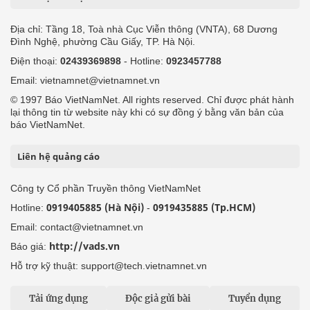
Địa chỉ: Tầng 18, Toà nhà Cục Viễn thông (VNTA), 68 Dương
Đình Nghệ, phường Cầu Giấy, TP. Hà Nội.
Điện thoại:
02439369898
- Hotline:
0923457788
Email: vietnamnet@vietnamnet.vn
© 1997 Báo VietNamNet. All rights reserved. Chỉ được phát hành
lại thông tin từ website này khi có sự đồng ý bằng văn bản của
báo VietNamNet.
Liên hệ quảng cáo
Công ty Cổ phần Truyền thông VietNamNet
0919405885 (Hà Nội)
0919435885 (Tp.HCM)
Hotline:
-
Email: contact@vietnamnet.vn
http://vads.vn
Báo giá:
Hỗ trợ kỹ thuật: support@tech.vietnamnet.vn
Tải ứng dụng
Độc giả gửi bài
Tuyển dụng