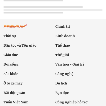
Chính trị
Thời sự
Kinh doanh
Dân tộc và Tôn giáo
Thể thao
Giáo dục
Thế giới
Đời sống
Văn hóa - Giải trí
Sức khỏe
Công nghệ
Ô tô xe máy
Du lịch
Bất động sản
Bạn đọc
Tuần Việt Nam
Công nghiệp hỗ trợ