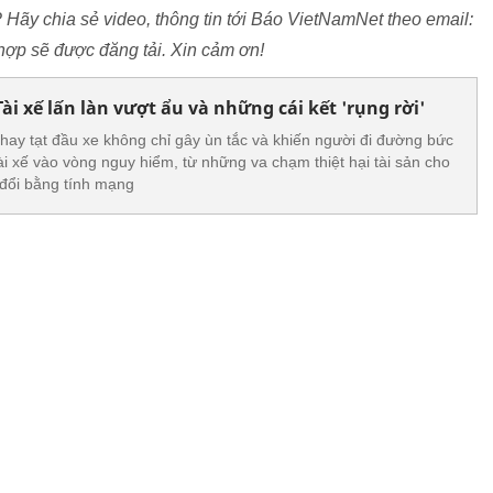
? Hãy chia sẻ video, thông tin tới Báo VietNamNet theo email:
ợp sẽ được đăng tải. Xin cảm ơn!
i xế lấn làn vượt ẩu và những cái kết 'rụng rời'
 hay tạt đầu xe không chỉ gây ùn tắc và khiến người đi đường bức
ài xế vào vòng nguy hiểm, từ những va chạm thiệt hại tài sản cho
 đổi bằng tính mạng