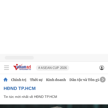
# ASEAN CUP 2026
Chính trị
Thời sự
Kinh doanh
Dân tộc và Tôn giáo
HĐND TP.HCM
Tin tức mới nhất về
HĐND TP.HCM