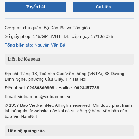
Tuyến bài
Sự kiện
Cơ quan chủ quản: Bộ Dân tộc và Tôn giáo
Số giấy phép: 146/GP-BVHTTDL, cấp ngày 17/10/2025
Tổng biên tập: Nguyễn Văn Bá
Liên hệ tòa soạn
Địa chỉ: Tầng 18, Toà nhà Cục Viễn thông (VNTA), 68 Dương
Đình Nghệ, phường Cầu Giấy, TP. Hà Nội.
Điện thoại:
02439369898
- Hotline:
0923457788
Email: vietnamnet@vietnamnet.vn
© 1997 Báo VietNamNet. All rights reserved. Chỉ được phát hành
lại thông tin từ website này khi có sự đồng ý bằng văn bản của
báo VietNamNet.
Liên hệ quảng cáo