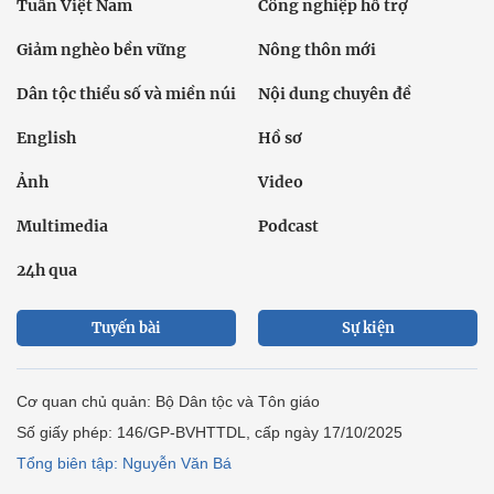
Tuần Việt Nam
Công nghiệp hỗ trợ
Giảm nghèo bền vững
Nông thôn mới
Dân tộc thiểu số và miền núi
Nội dung chuyên đề
English
Hồ sơ
Ảnh
Video
Multimedia
Podcast
24h qua
Tuyến bài
Sự kiện
Cơ quan chủ quản: Bộ Dân tộc và Tôn giáo
Số giấy phép: 146/GP-BVHTTDL, cấp ngày 17/10/2025
Tổng biên tập: Nguyễn Văn Bá