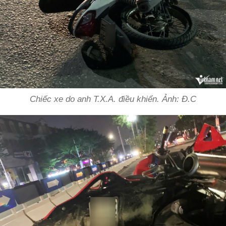
Chiếc xe do anh T.X.A. điều khiển. Ảnh: Đ.C