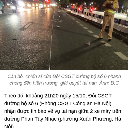
Cán bộ, chiến sĩ của Đội CSGT đường bộ số 6 nhanh
chóng đến hiện trường, giải quyết tai nạn. Ảnh: Đ.C
Theo đó, khoảng 21h20 ngày 15/10, Đội CSGT
đường bộ số 6 (Phòng CSGT Công an Hà Nội)
nhận được tin báo về vụ tai nạn giữa 2 xe máy trên
đường Phan Tây Nhạc (phường Xuân Phương, Hà
Nội).