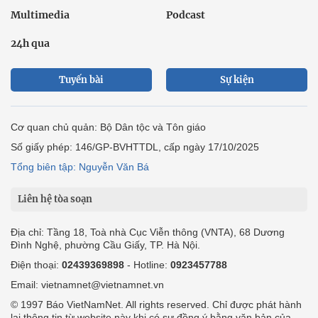
Multimedia
Podcast
24h qua
Tuyến bài
Sự kiện
Cơ quan chủ quản: Bộ Dân tộc và Tôn giáo
Số giấy phép: 146/GP-BVHTTDL, cấp ngày 17/10/2025
Tổng biên tập: Nguyễn Văn Bá
Liên hệ tòa soạn
Địa chỉ: Tầng 18, Toà nhà Cục Viễn thông (VNTA), 68 Dương
Đình Nghệ, phường Cầu Giấy, TP. Hà Nội.
Điện thoại:
02439369898
- Hotline:
0923457788
Email: vietnamnet@vietnamnet.vn
© 1997 Báo VietNamNet. All rights reserved. Chỉ được phát hành
lại thông tin từ website này khi có sự đồng ý bằng văn bản của