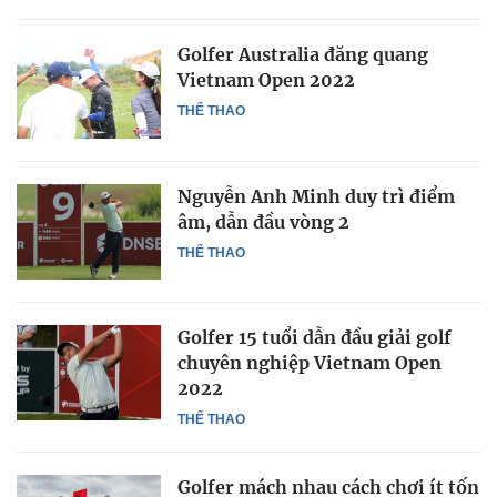
Golfer Australia đăng quang
Vietnam Open 2022
THỂ THAO
Nguyễn Anh Minh duy trì điểm
âm, dẫn đầu vòng 2
THỂ THAO
Golfer 15 tuổi dẫn đầu giải golf
chuyên nghiệp Vietnam Open
2022
THỂ THAO
Golfer mách nhau cách chơi ít tốn