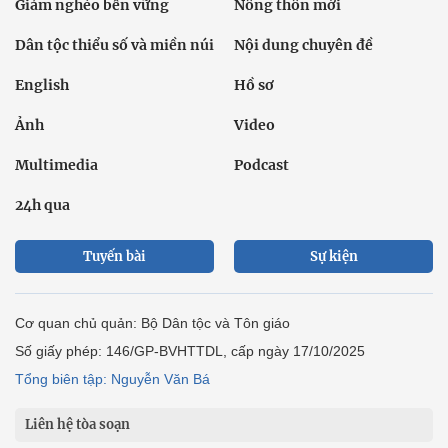
Giảm nghèo bền vững
Nông thôn mới
Dân tộc thiểu số và miền núi
Nội dung chuyên đề
English
Hồ sơ
Ảnh
Video
Multimedia
Podcast
24h qua
Tuyến bài
Sự kiện
Cơ quan chủ quản: Bộ Dân tộc và Tôn giáo
Số giấy phép: 146/GP-BVHTTDL, cấp ngày 17/10/2025
Tổng biên tập: Nguyễn Văn Bá
Liên hệ tòa soạn