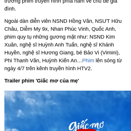
trường phim truyền hình phía nam về chủ đề gia
đình.
Ngoài dàn diễn viên NSND Hồng Vân, NSƯT Hữu
Châu, Diễm My 9x, Nhan Phúc Vinh, Quốc Anh,
phim quy tụ những gương mặt như: NSND Kim
Xuân, nghệ sĩ Huỳnh Anh Tuấn, nghệ sĩ Khánh
Huyền, nghệ sĩ Hương Giang, bé Bảo Vi (Vimini),
Phi Thanh Vân, Huỳnh Kiến An…
Phim
lên sóng từ
ngày 4/7 trên kênh truyền hình HTV2.
Trailer phim 'Giấc mơ của mẹ'