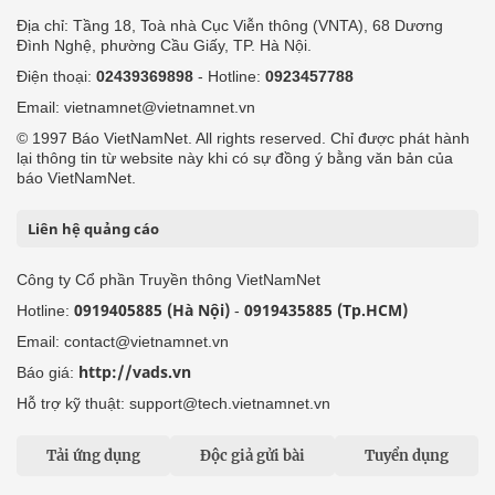
Địa chỉ: Tầng 18, Toà nhà Cục Viễn thông (VNTA), 68 Dương
Đình Nghệ, phường Cầu Giấy, TP. Hà Nội.
Điện thoại:
02439369898
- Hotline:
0923457788
Email: vietnamnet@vietnamnet.vn
© 1997 Báo VietNamNet. All rights reserved. Chỉ được phát hành
lại thông tin từ website này khi có sự đồng ý bằng văn bản của
báo VietNamNet.
Liên hệ quảng cáo
Công ty Cổ phần Truyền thông VietNamNet
0919405885 (Hà Nội)
0919435885 (Tp.HCM)
Hotline:
-
Email: contact@vietnamnet.vn
http://vads.vn
Báo giá:
Hỗ trợ kỹ thuật: support@tech.vietnamnet.vn
Tải ứng dụng
Độc giả gửi bài
Tuyển dụng