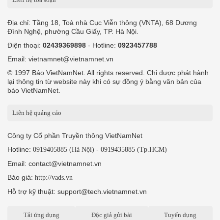
Địa chỉ: Tầng 18, Toà nhà Cục Viễn thông (VNTA), 68 Dương
Đình Nghệ, phường Cầu Giấy, TP. Hà Nội.
Điện thoại:
02439369898
- Hotline:
0923457788
Email: vietnamnet@vietnamnet.vn
© 1997 Báo VietNamNet. All rights reserved. Chỉ được phát hành
lại thông tin từ website này khi có sự đồng ý bằng văn bản của
báo VietNamNet.
Liên hệ quảng cáo
Công ty Cổ phần Truyền thông VietNamNet
Hotline:
-
0919405885 (Hà Nội)
0919435885 (Tp.HCM)
Email: contact@vietnamnet.vn
Báo giá:
http://vads.vn
Hỗ trợ kỹ thuật: support@tech.vietnamnet.vn
Tải ứng dụng
Độc giả gửi bài
Tuyển dụng