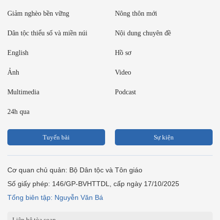
Giảm nghèo bền vững
Nông thôn mới
Dân tộc thiểu số và miền núi
Nội dung chuyên đề
English
Hồ sơ
Ảnh
Video
Multimedia
Podcast
24h qua
Tuyến bài
Sự kiện
Cơ quan chủ quản: Bộ Dân tộc và Tôn giáo
Số giấy phép: 146/GP-BVHTTDL, cấp ngày 17/10/2025
Tổng biên tập: Nguyễn Văn Bá
Liên hệ tòa soạn