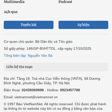
Multimedia
Podcast
24h qua
Tuyến bài
Sự kiện
Cơ quan chủ quản: Bộ Dân tộc và Tôn giáo
Số giấy phép: 146/GP-BVHTTDL, cấp ngày 17/10/2025
Tổng biên tập: Nguyễn Văn Bá
Liên hệ tòa soạn
Địa chỉ: Tầng 18, Toà nhà Cục Viễn thông (VNTA), 68 Dương
Đình Nghệ, phường Cầu Giấy, TP. Hà Nội.
Điện thoại:
02439369898
- Hotline:
0923457788
Email: vietnamnet@vietnamnet.vn
© 1997 Báo VietNamNet. All rights reserved. Chỉ được phát hành
lại thông tin từ website này khi có sự đồng ý bằng văn bản của