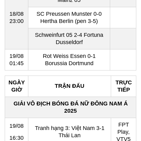
Mainz 05
18/08
SC Preussen Munster 0-0
23:00
Hertha Berlin (pen 3-5)
Schweinfurt 05 2-4 Fortuna
Dusseldorf
19/08
Rot Weiss Essen 0-1
01:45
Borussia Dortmund
NGÀY
TRỰC
TRẬN ĐẤU
GIỜ
TIẾP
GIẢI VÔ ĐỊCH BÓNG ĐÁ NỮ ĐÔNG NAM Á
2025
FPT
19/08
Tranh hạng 3: Việt Nam 3-1
Play,
Thái Lan
16:30
VTV5