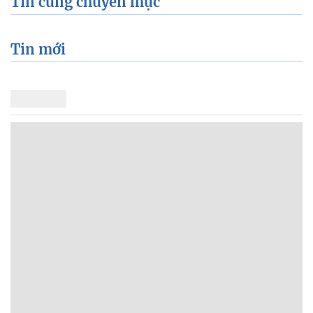
Tin cùng chuyên mục
Tin mới