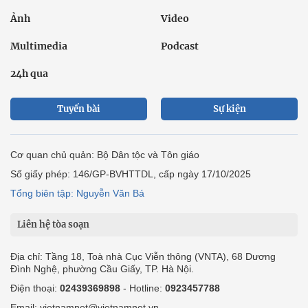
Ảnh
Video
Multimedia
Podcast
24h qua
Tuyến bài
Sự kiện
Cơ quan chủ quản: Bộ Dân tộc và Tôn giáo
Số giấy phép: 146/GP-BVHTTDL, cấp ngày 17/10/2025
Tổng biên tập: Nguyễn Văn Bá
Liên hệ tòa soạn
Địa chỉ: Tầng 18, Toà nhà Cục Viễn thông (VNTA), 68 Dương
Đình Nghệ, phường Cầu Giấy, TP. Hà Nội.
Điện thoại:
02439369898
- Hotline:
0923457788
Email: vietnamnet@vietnamnet.vn