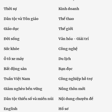
Thời sự
Kinh doanh
Dân tộc và Tôn giáo
Thể thao
Giáo dục
Thế giới
Đời sống
Văn hóa - Giải trí
Sức khỏe
Công nghệ
Ô tô xe máy
Du lịch
Bất động sản
Bạn đọc
Tuần Việt Nam
Công nghiệp hỗ trợ
Giảm nghèo bền vững
Nông thôn mới
Dân tộc thiểu số và miền núi
Nội dung chuyên đề
English
Hồ sơ