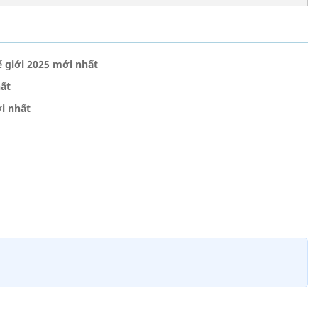
ế giới 2025 mới nhất
hất
i nhất