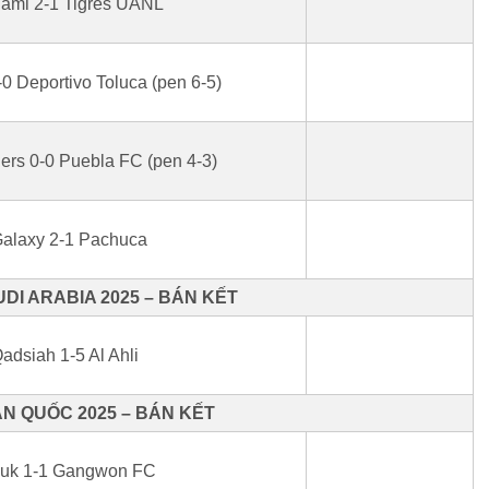
Miami 2-1 Tigres UANL
-0 Deportivo Toluca (pen 6-5)
ers 0-0 Puebla FC (pen 4-3)
Galaxy 2-1 Pachuca
DI ARABIA 2025 – BÁN KẾT
adsiah 1-5 Al Ahli
N QUỐC 2025 – BÁN KẾT
uk 1-1 Gangwon FC