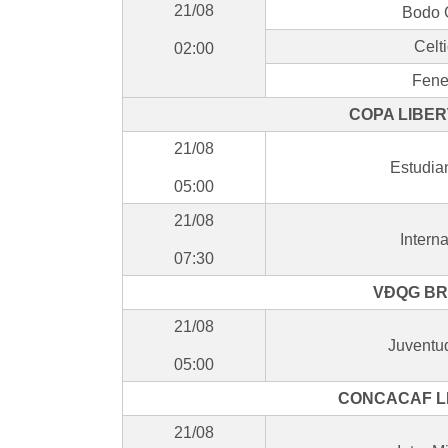
21/08
Bodo G
Celt
02:00
Fene
COPA LIBER
21/08
Estudia
05:00
21/08
Intern
07:30
VĐQG BRA
21/08
Juventu
05:00
CONCACAF LE
21/08