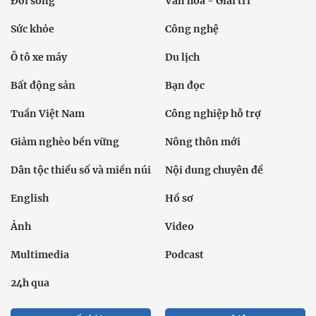
Đời sống
Văn hóa - Giải trí
Sức khỏe
Công nghệ
Ô tô xe máy
Du lịch
Bất động sản
Bạn đọc
Tuần Việt Nam
Công nghiệp hỗ trợ
Giảm nghèo bền vững
Nông thôn mới
Dân tộc thiểu số và miền núi
Nội dung chuyên đề
English
Hồ sơ
Ảnh
Video
Multimedia
Podcast
24h qua