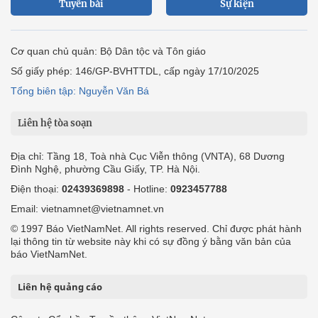
Tuyến bài
Sự kiện
Cơ quan chủ quản: Bộ Dân tộc và Tôn giáo
Số giấy phép: 146/GP-BVHTTDL, cấp ngày 17/10/2025
Tổng biên tập: Nguyễn Văn Bá
Liên hệ tòa soạn
Địa chỉ: Tầng 18, Toà nhà Cục Viễn thông (VNTA), 68 Dương
Đình Nghệ, phường Cầu Giấy, TP. Hà Nội.
Điện thoại:
02439369898
- Hotline:
0923457788
Email: vietnamnet@vietnamnet.vn
© 1997 Báo VietNamNet. All rights reserved. Chỉ được phát hành
lại thông tin từ website này khi có sự đồng ý bằng văn bản của
báo VietNamNet.
Liên hệ quảng cáo