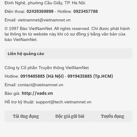
Đình Nghệ, phường Cầu Giấy, TP. Hà Nội.
Điện thoại:
02439369898
- Hotline:
0923457788
Email: vietnamnet@vietnamnet.vn
© 1997 Báo VietNamNet. All rights reserved. Chỉ được phát hành
lại thông tin từ website này khi có sự đồng ý bằng văn bản của
báo VietNamNet.
Liên hệ quảng cáo
Công ty Cổ phần Truyền thông VietNamNet
0919405885 (Hà Nội)
0919435885 (Tp.HCM)
Hotline:
-
Email: contact@vietnamnet.vn
http://vads.vn
Báo giá:
Hỗ trợ kỹ thuật: support@tech.vietnamnet.vn
Tải ứng dụng
Độc giả gửi bài
Tuyển dụng