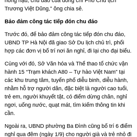
nồng hậu, chu đáo của đồng chí Phó Chủ tịch
Trương Việt Dũng,” ông chia sẻ.
Bảo đảm công tác tiếp đón chu đáo
Trước đó, để bảo đảm công tác tiếp đón chu đáo,
UBND TP Hà Nội đã giao Sở Du lịch chủ trì, phối
hợp các đơn vị bố trí nơi ăn nghỉ, đi lại cho đại biểu.
Cùng với đó, Sở Văn hóa và Thể thao tổ chức vận
hành 15 “Trạm khách A80 – Tự hào Việt Nam” tại
các khu trung tâm, tuyến phố diễu binh, diễu hành,
nhằm hỗ trợ người dân, đặc biệt là người cao tuổi,
trẻ em, người khuyết tật, có điểm dừng chân, nghỉ
ngơi, uống nước, quạt mát, tìm kiếm thông tin khi
cần.
Ngoài ra, UBND phường Ba Đình cũng bố trí 6 điểm
nghỉ qua đêm (ngày 1/9) cho người già và trẻ nhỏ đi