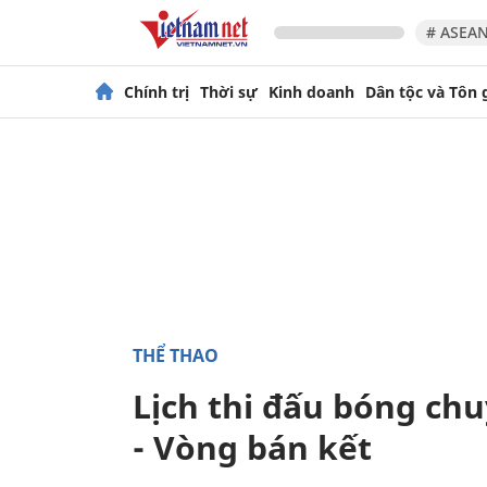
# ASEAN
Chính trị
Thời sự
Kinh doanh
Dân tộc và Tôn 
THỂ THAO
Lịch thi đấu bóng chu
- Vòng bán kết