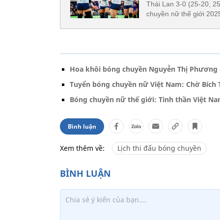
Thái Lan 3-0 (25-20, 25
chuyền nữ thế giới 202
Hoa khôi bóng chuyền Nguyễn Thị Phương 
Tuyển bóng chuyền nữ Việt Nam: Chờ Bích
Bóng chuyền nữ thế giới: Tinh thần Việt N
Bình luận
Xem thêm về:
Lịch thi đấu bóng chuyền