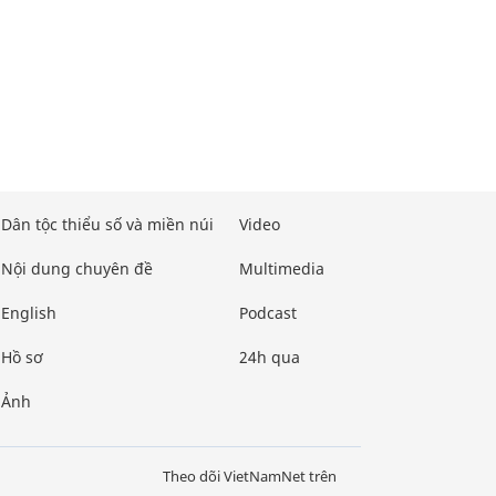
Dân tộc thiểu số và miền núi
Video
Nội dung chuyên đề
Multimedia
English
Podcast
Hồ sơ
24h qua
Ảnh
Theo dõi VietNamNet trên