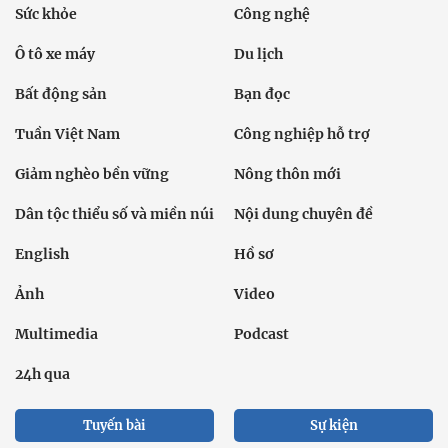
Sức khỏe
Công nghệ
Ô tô xe máy
Du lịch
Bất động sản
Bạn đọc
Tuần Việt Nam
Công nghiệp hỗ trợ
Giảm nghèo bền vững
Nông thôn mới
Dân tộc thiểu số và miền núi
Nội dung chuyên đề
English
Hồ sơ
Ảnh
Video
Multimedia
Podcast
24h qua
Tuyến bài
Sự kiện