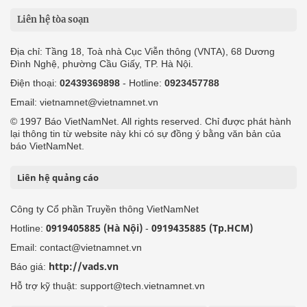
Liên hệ tòa soạn
Địa chỉ: Tầng 18, Toà nhà Cục Viễn thông (VNTA), 68 Dương
Đình Nghệ, phường Cầu Giấy, TP. Hà Nội.
Điện thoại:
02439369898
- Hotline:
0923457788
Email: vietnamnet@vietnamnet.vn
© 1997 Báo VietNamNet. All rights reserved. Chỉ được phát hành
lại thông tin từ website này khi có sự đồng ý bằng văn bản của
báo VietNamNet.
Liên hệ quảng cáo
Công ty Cổ phần Truyền thông VietNamNet
0919405885 (Hà Nội)
0919435885 (Tp.HCM)
Hotline:
-
Email: contact@vietnamnet.vn
http://vads.vn
Báo giá:
Hỗ trợ kỹ thuật: support@tech.vietnamnet.vn