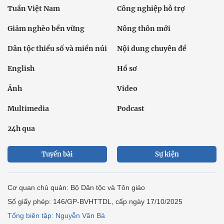
Tuần Việt Nam
Công nghiệp hỗ trợ
Giảm nghèo bền vững
Nông thôn mới
Dân tộc thiểu số và miền núi
Nội dung chuyên đề
English
Hồ sơ
Ảnh
Video
Multimedia
Podcast
24h qua
Tuyến bài
Sự kiện
Cơ quan chủ quản: Bộ Dân tộc và Tôn giáo
Số giấy phép: 146/GP-BVHTTDL, cấp ngày 17/10/2025
Tổng biên tập: Nguyễn Văn Bá