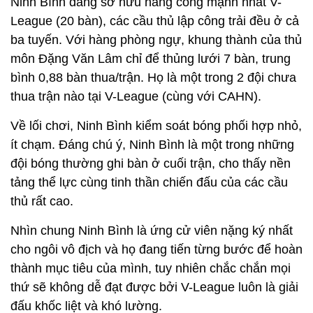
Ninh Bình đang sở hữu hàng công mạnh nhất V-
League (20 bàn), các cầu thủ lập công trải đều ở cả
ba tuyến. Với hàng phòng ngự, khung thành của thủ
môn Đặng Văn Lâm chỉ để thủng lưới 7 bàn, trung
bình 0,88 bàn thua/trận. Họ là một trong 2 đội chưa
thua trận nào tại V-League (cùng với CAHN).
Về lối chơi, Ninh Bình kiểm soát bóng phối hợp nhỏ,
ít chạm. Đáng chú ý, Ninh Bình là một trong những
đội bóng thường ghi bàn ở cuối trận, cho thấy nền
tảng thể lực cùng tinh thần chiến đấu của các cầu
thủ rất cao.
Nhìn chung Ninh Bình là ứng cử viên nặng ký nhất
cho ngôi vô địch và họ đang tiến từng bước để hoàn
thành mục tiêu của mình, tuy nhiên chắc chắn mọi
thứ sẽ không dễ đạt được bởi V-League luôn là giải
đấu khốc liệt và khó lường.