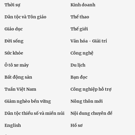
Thời sự
Kinh doanh
Dân tộc và Tôn giáo
Thể thao
Giáo dục
Thế giới
Đời sống
Văn hóa - Giải trí
Sức khỏe
Công nghệ
Ô tô xe máy
Du lịch
Bất động sản
Bạn đọc
Tuần Việt Nam
Công nghiệp hỗ trợ
Giảm nghèo bền vững
Nông thôn mới
Dân tộc thiểu số và miền núi
Nội dung chuyên đề
English
Hồ sơ