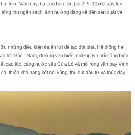
 hại lớn. Năm nay, ba cơn bão lớn (số 3, 5, 10) đã gây tổn
3 tổng thu ngân sách, ảnh hưởng đáng kể đến sản xuất và
u những điều kiện thuận lợi để tạo đột phá. Hệ thống hạ
cao tốc Bắc - Nam, đường ven biển, đường N5 nối cảng biển
sắt cao tốc, cảng nước sâu Cửa Lò và mở rộng sân bay Vinh
cải thiện khả năng kết nối vùng, thu hút đầu tư và thúc đẩy