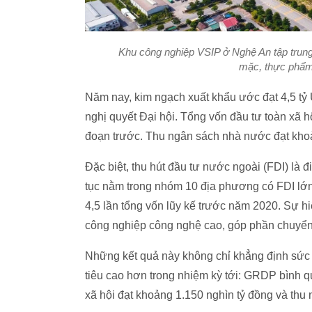
Khu công nghiệp VSIP ở Nghệ An tập trung
mặc, thực phẩm
Năm nay, kim ngạch xuất khẩu ước đạt 4,5 tỷ 
nghị quyết Đại hội. Tổng vốn đầu tư toàn xã h
đoạn trước. Thu ngân sách nhà nước đạt kho
Đặc biệt, thu hút đầu tư nước ngoài (FDI) là 
tục nằm trong nhóm 10 địa phương có FDI lớn 
4,5 lần tổng vốn lũy kế trước năm 2020. Sự h
công nghiệp công nghệ cao, góp phần chuyển dị
Những kết quả này không chỉ khẳng định sức 
tiêu cao hơn trong nhiệm kỳ tới: GRDP bình 
xã hội đạt khoảng 1.150 nghìn tỷ đồng và thu