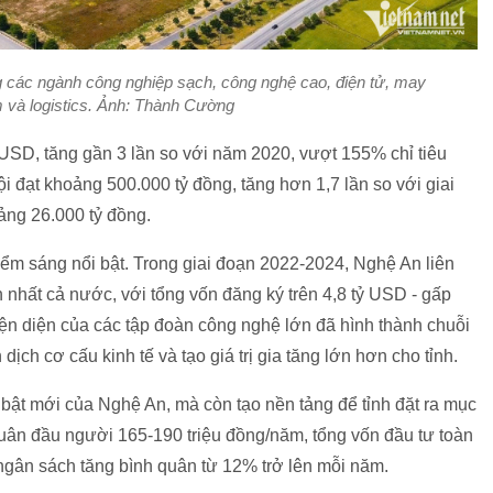
 các ngành công nghiệp sạch, công nghệ cao, điện tử, may
 và logistics. Ảnh: Thành Cường
USD, tăng gần 3 lần so với năm 2020, vượt 155% chỉ tiêu
ội đạt khoảng 500.000 tỷ đồng, tăng hơn 1,7 lần so với giai
ảng 26.000 tỷ đồng.
điểm sáng nổi bật. Trong giai đoạn 2022-2024, Nghệ An liên
nhất cả nước, với tổng vốn đăng ký trên 4,8 tỷ USD - gấp
iện diện của các tập đoàn công nghệ lớn đã hình thành chuỗi
ch cơ cấu kinh tế và tạo giá trị gia tăng lớn hơn cho tỉnh.
bật mới của Nghệ An, mà còn tạo nền tảng để tỉnh đặt ra mục
quân đầu người 165-190 triệu đồng/năm, tổng vốn đầu tư toàn
 ngân sách tăng bình quân từ 12% trở lên mỗi năm.