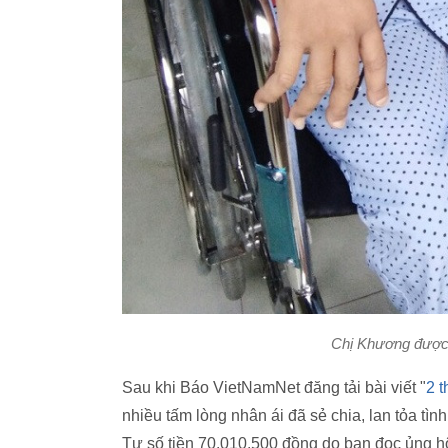
Chị Khương được 
Sau khi Báo VietNamNet đăng tải bài viết "
2 t
nhiều tấm lòng nhân ái đã sẻ chia, lan tỏa tì
Tư số tiền 70.010.500 đồng do bạn đọc ủng hộ