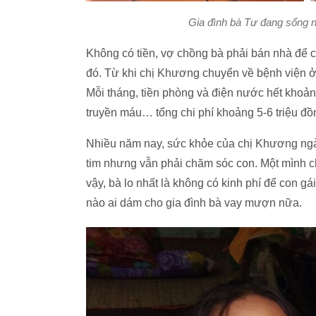
Gia đình bà Tư đang sống nh
Không có tiền, vợ chồng bà phải bán nhà để
đó. Từ khi chị Khương chuyển về bệnh viện ở 
Mỗi tháng, tiền phòng và điện nước hết khoảng 
truyền máu… tổng chi phí khoảng 5-6 triệu đồ
Nhiều năm nay, sức khỏe của chị Khương ngà
tim nhưng vẫn phải chăm sóc con. Một mình ch
vậy, bà lo nhất là không có kinh phí để con gá
nào ai dám cho gia đình bà vay mượn nữa.