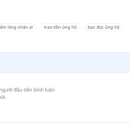
tấm lòng nhân ái
trao tiền ủng hộ
bạn đọc ủng hộ