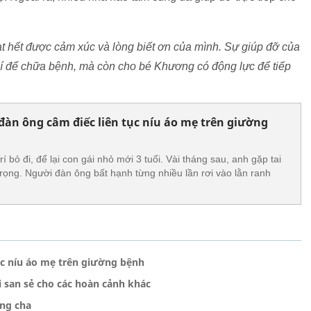
đạt hết được cảm xúc và lòng biết ơn của mình. Sự giúp đỡ của
hí để chữa bệnh, mà còn cho bé Khương có động lực để tiếp
 đàn ông câm điếc liên tục níu áo mẹ trên giường
í bỏ đi, để lại con gái nhỏ mới 3 tuổi. Vài tháng sau, anh gặp tai
rọng. Người đàn ông bất hạnh từng nhiều lần rơi vào lằn ranh
tục níu áo mẹ trên giường bệnh
 san sẻ cho các hoàn cảnh khác
ng cha