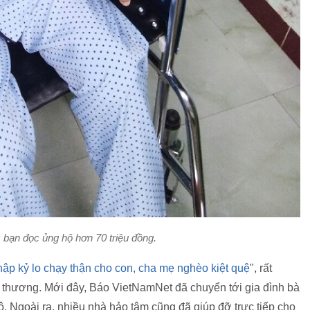
bạn đọc ủng hộ hơn 70 triệu đồng.
hập kỷ lo chạy thận cho con, cha mẹ nghèo kiệt quệ
", rất
nh thương. Mới đây, Báo VietNamNet đã chuyển tới gia đình bà
. Ngoài ra, nhiều nhà hảo tâm cũng đã giúp đỡ trực tiếp cho