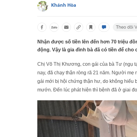
Khánh Hòa
Nhận được số tiền lên đến hơn 70 triệu đồn
động. Vậy là gia đình bà đã có tiền để cho c
Chị Võ Thị Khương, con gái của bà Tư (ngụ tạ
nay, đã chạy thận ròng rã 21 năm. Người mẹ n
gái mới bị hội chứng thận hư, do không hiểu b
mướn. Đến lúc phát hiện thì bệnh đã ở giai đo