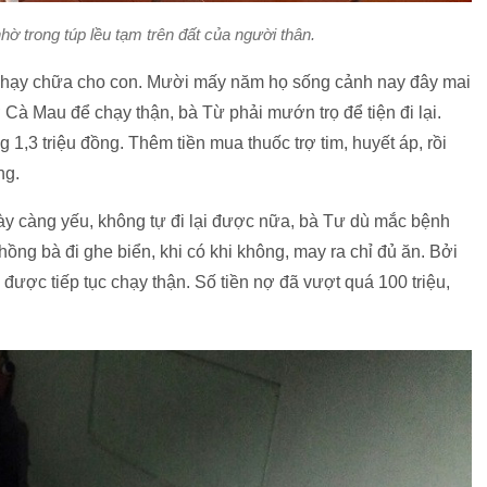
ờ trong túp lều tạm trên đất của người thân.
 chạy chữa cho con. Mười mấy năm họ sống cảnh nay đây mai
Cà Mau để chạy thận, bà Từ phải mướn trọ để tiện đi lại.
1,3 triệu đồng. Thêm tiền mua thuốc trợ tim, huyết áp, rồi
ng.
y càng yếu, không tự đi lại được nữa, bà Tư dù mắc bệnh
ồng bà đi ghe biển, khi có khi không, may ra chỉ đủ ăn. Bởi
i được tiếp tục chạy thận. Số tiền nợ đã vượt quá 100 triệu,