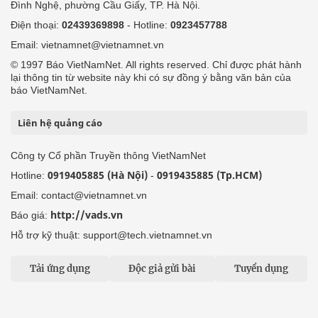
Đình Nghệ, phường Cầu Giấy, TP. Hà Nội.
Điện thoại:
02439369898
- Hotline:
0923457788
Email: vietnamnet@vietnamnet.vn
© 1997 Báo VietNamNet. All rights reserved. Chỉ được phát hành
lại thông tin từ website này khi có sự đồng ý bằng văn bản của
báo VietNamNet.
Liên hệ quảng cáo
Công ty Cổ phần Truyền thông VietNamNet
0919405885 (Hà Nội)
0919435885 (Tp.HCM)
Hotline:
-
Email: contact@vietnamnet.vn
http://vads.vn
Báo giá:
Hỗ trợ kỹ thuật: support@tech.vietnamnet.vn
Tải ứng dụng
Độc giả gửi bài
Tuyển dụng