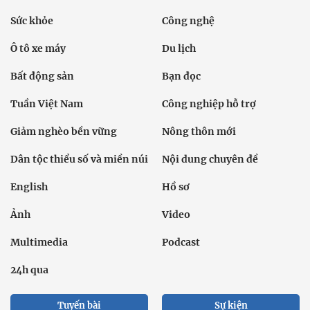
Sức khỏe
Công nghệ
Ô tô xe máy
Du lịch
Bất động sản
Bạn đọc
Tuần Việt Nam
Công nghiệp hỗ trợ
Giảm nghèo bền vững
Nông thôn mới
Dân tộc thiểu số và miền núi
Nội dung chuyên đề
English
Hồ sơ
Ảnh
Video
Multimedia
Podcast
24h qua
Tuyến bài
Sự kiện