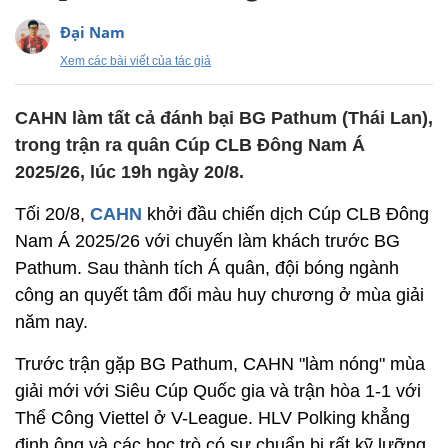
Đại Nam
Xem các bài viết của tác giả
CAHN làm tất cả đánh bại BG Pathum (Thái Lan),
trong trận ra quân Cúp CLB Đông Nam Á
2025/26, lúc 19h ngày 20/8.
Tối 20/8,
CAHN
khởi đầu chiến dịch Cúp CLB Đông
Nam Á 2025/26 với chuyến làm khách trước BG
Pathum. Sau thành tích Á quân, đội bóng ngành
công an quyết tâm đổi màu huy chương ở mùa giải
năm nay.
Trước trận gặp BG Pathum, CAHN "làm nóng" mùa
giải mới với Siêu Cúp Quốc gia và trận hòa 1-1 với
Thể Công Viettel ở V-League. HLV Polking khẳng
định ông và các học trò có sự chuẩn bị rất kỹ lưỡng