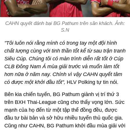
CAHN quyết đánh bại BG Pathum trên sân khách. Ảnh:
S.N
"Tôi luôn nói rằng mình có trong tay một đội hình
chất lượng cùng với tinh thần tốt kể từ sau trận tranh
Siêu Cúp. Chúng tôi có màn trình diễn rất tốt ở Cúp
CLB Đông Nam Á mùa giải trước và muốn làm tốt
hơn nữa ở năm nay. Chính vì vậy CAHN quyết tâm
có được một khởi đầu tốt",
HLV Polking tự tin nói.
Bên kia chiến tuyến, BG Pathum giành vị trí thứ 3
trên BXH Thai-League cũng cho thấy vọng lớn. Sức
mạnh của họ đến từ một tập thể đồng đều, được
đầu tư bài bản và sở hữu nhiều tuyển thủ quốc gia.
Cũng như CAHN, BG Pathum khởi đầu mùa giải với