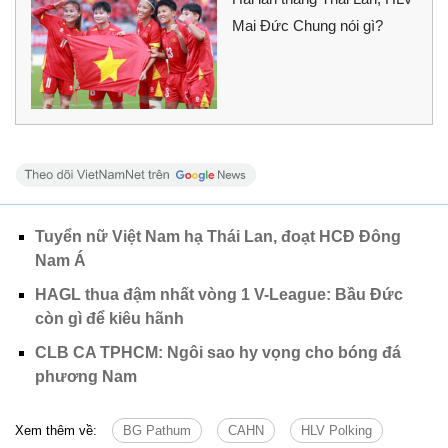
Mai Đức Chung nói gì?
Tuyển nữ Việt Nam hạ Thái Lan, đoạt HCĐ Đông
Nam Á
HAGL thua đậm nhất vòng 1 V-League: Bầu Đức
còn gì để kiêu hãnh
CLB CA TPHCM: Ngôi sao hy vọng cho bóng đá
phương Nam
Xem thêm về:
BG Pathum
CAHN
HLV Polking