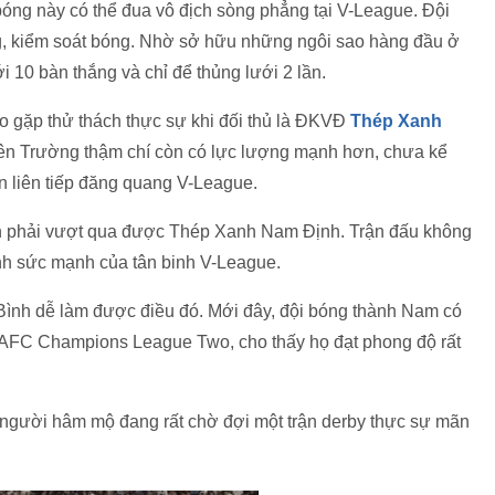
bóng này có thể đua vô địch sòng phẳng tại V-League. Đội
g, kiểm soát bóng. Nhờ sở hữu những ngôi sao hàng đầu ở
i 10 bàn thắng và chỉ để thủng lưới 2 lần.
 gặp thử thách thực sự khi đối thủ là ĐKVĐ
Thép Xanh
hiên Trường thậm chí còn có lực lượng mạnh hơn, chưa kể
ần liên tiếp đăng quang V-League.
nh phải vượt qua được Thép Xanh Nam Định. Trận đấu không
ịnh sức mạnh của tân binh V-League.
nh dễ làm được điều đó. Mới đây, đội bóng thành Nam có
ở AFC Champions League Two, cho thấy họ đạt phong độ rất
à người hâm mộ đang rất chờ đợi một trận derby thực sự mãn