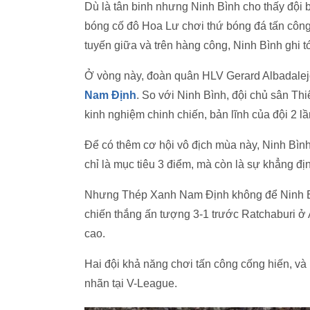
Dù là tân binh nhưng Ninh Bình cho thấy đội 
bóng cố đô Hoa Lư chơi thứ bóng đá tấn côn
tuyến giữa và trên hàng công, Ninh Bình ghi tớ
Ở vòng này, đoàn quân HLV Gerard Albadalejo
Nam Định
. So với Ninh Bình, đội chủ sân T
kinh nghiệm chinh chiến, bản lĩnh của đội 2 l
Để có thêm cơ hội vô địch mùa này, Ninh Bì
chỉ là mục tiêu 3 điểm, mà còn là sự khẳng đ
Nhưng Thép Xanh Nam Định không để Ninh Bì
chiến thắng ấn tượng 3-1 trước Ratchaburi 
cao.
Hai đội khả năng chơi tấn công cống hiến, v
nhãn tại V-League.