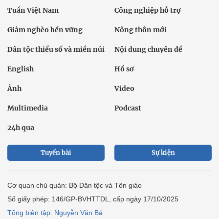
Tuần Việt Nam
Công nghiệp hỗ trợ
Giảm nghèo bền vững
Nông thôn mới
Dân tộc thiểu số và miền núi
Nội dung chuyên đề
English
Hồ sơ
Ảnh
Video
Multimedia
Podcast
24h qua
Tuyến bài
Sự kiện
Cơ quan chủ quản: Bộ Dân tộc và Tôn giáo
Số giấy phép: 146/GP-BVHTTDL, cấp ngày 17/10/2025
Tổng biên tập: Nguyễn Văn Bá