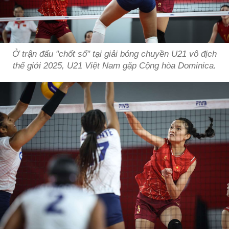
Ở trận đấu "chốt sổ" tại giải bóng chuyền U21 vô địch
thế giới 2025, U21 Việt Nam gặp Cộng hòa Dominica.