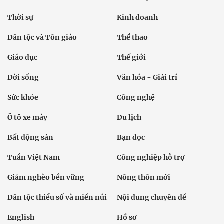
Thời sự
Kinh doanh
Dân tộc và Tôn giáo
Thể thao
Giáo dục
Thế giới
Đời sống
Văn hóa - Giải trí
Sức khỏe
Công nghệ
Ô tô xe máy
Du lịch
Bất động sản
Bạn đọc
Tuần Việt Nam
Công nghiệp hỗ trợ
Giảm nghèo bền vững
Nông thôn mới
Dân tộc thiểu số và miền núi
Nội dung chuyên đề
English
Hồ sơ