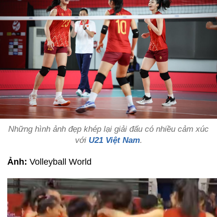
Những hình ảnh đẹp khép lại giải đấu có nhiều cảm xúc
với
U21 Việt Nam
.
Ảnh:
Volleyball World