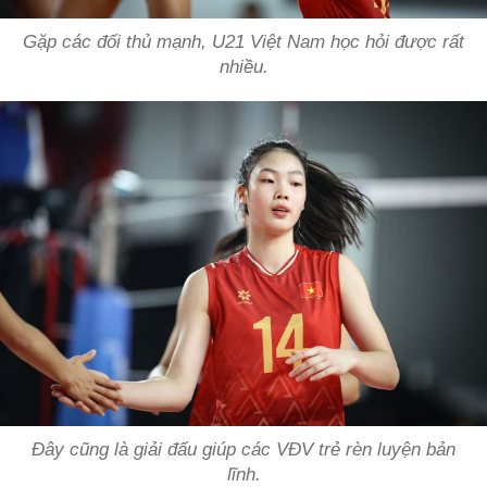
Gặp các đối thủ mạnh, U21 Việt Nam học hỏi được rất
nhiều.
Đây cũng là giải đấu giúp các VĐV trẻ rèn luyện bản
lĩnh.