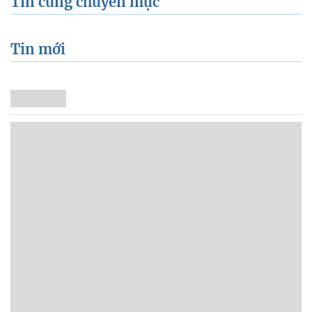
Tin cùng chuyên mục
Tin mới