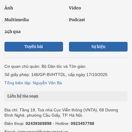
Ảnh
Video
Multimedia
Podcast
24h qua
Tuyến bài
Sự kiện
Cơ quan chủ quản: Bộ Dân tộc và Tôn giáo
Số giấy phép: 146/GP-BVHTTDL, cấp ngày 17/10/2025
Tổng biên tập: Nguyễn Văn Bá
Liên hệ tòa soạn
Địa chỉ: Tầng 18, Toà nhà Cục Viễn thông (VNTA), 68 Dương
Đình Nghệ, phường Cầu Giấy, TP. Hà Nội.
Điện thoại:
02439369898
- Hotline:
0923457788
Email: vietnamnet@vietnamnet.vn