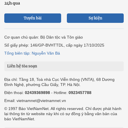
24h qua
Tuyến bài
Sự kiện
Cơ quan chủ quản: Bộ Dân tộc và Tôn giáo
Số giấy phép: 146/GP-BVHTTDL, cấp ngày 17/10/2025
Tổng biên tập: Nguyễn Văn Bá
Liên hệ tòa soạn
Địa chỉ: Tầng 18, Toà nhà Cục Viễn thông (VNTA), 68 Dương
Đình Nghệ, phường Cầu Giấy, TP. Hà Nội.
Điện thoại:
02439369898
- Hotline:
0923457788
Email: vietnamnet@vietnamnet.vn
© 1997 Báo VietNamNet. All rights reserved. Chỉ được phát hành
lại thông tin từ website này khi có sự đồng ý bằng văn bản của
báo VietNamNet.