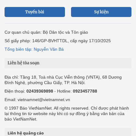
Tuyến bài
Sự kiện
Cơ quan chủ quản: Bộ Dân tộc và Tôn giáo
Số giấy phép: 146/GP-BVHTTDL, cấp ngày 17/10/2025
Tổng biên tập: Nguyễn Văn Bá
Liên hệ tòa soạn
Địa chỉ: Tầng 18, Toà nhà Cục Viễn thông (VNTA), 68 Dương
Đình Nghệ, phường Cầu Giấy, TP. Hà Nội.
Điện thoại:
02439369898
- Hotline:
0923457788
Email: vietnamnet@vietnamnet.vn
© 1997 Báo VietNamNet. All rights reserved. Chỉ được phát hành
lại thông tin từ website này khi có sự đồng ý bằng văn bản của
báo VietNamNet.
Liên hệ quảng cáo