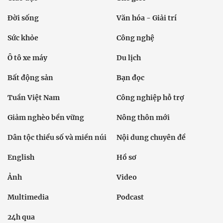
Đời sống
Văn hóa - Giải trí
Sức khỏe
Công nghệ
Ô tô xe máy
Du lịch
Bất động sản
Bạn đọc
Tuần Việt Nam
Công nghiệp hỗ trợ
Giảm nghèo bền vững
Nông thôn mới
Dân tộc thiểu số và miền núi
Nội dung chuyên đề
English
Hồ sơ
Ảnh
Video
Multimedia
Podcast
24h qua