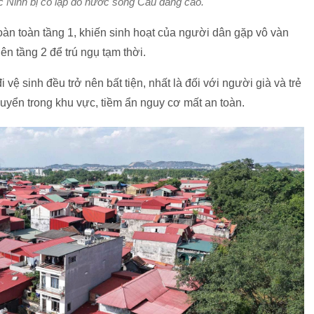
 Ninh bị cô lập do nước sông Cầu dâng cao.
oàn toàn tầng 1, khiến sinh hoạt của người dân gặp vô vàn
ên tầng 2 để trú ngụ tạm thời.
 vệ sinh đều trở nên bất tiện, nhất là đối với người già và trẻ
huyển trong khu vực, tiềm ẩn nguy cơ mất an toàn.