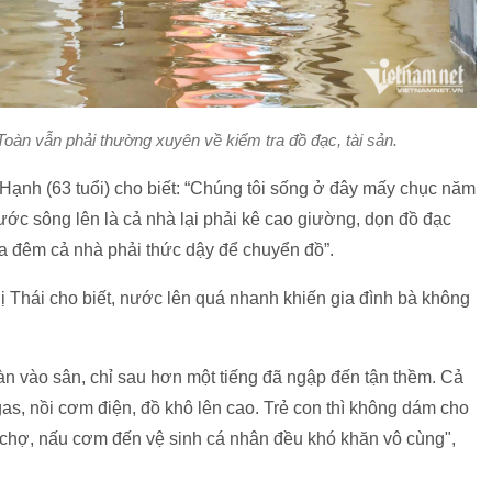
àn vẫn phải thường xuyên về kiểm tra đồ đạc, tài sản.
Hạnh (63 tuổi) cho biết: “Chúng tôi sống ở đây mấy chục năm
ước sông lên là cả nhà lại phải kê cao giường, dọn đồ đạc
a đêm cả nhà phải thức dậy để chuyển đồ”.
Thái cho biết, nước lên quá nhanh khiến gia đình bà không
àn vào sân, chỉ sau hơn một tiếng đã ngập đến tận thềm. Cả
as, nồi cơm điện, đồ khô lên cao. Trẻ con thì không dám cho
i chợ, nấu cơm đến vệ sinh cá nhân đều khó khăn vô cùng",