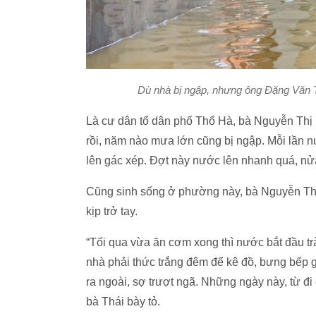
Dù nhà bị ngập, nhưng ông Đặng Văn To
Là cư dân tổ dân phố Thổ Hà, bà Nguyễn Thị 
rồi, năm nào mưa lớn cũng bị ngập. Mỗi lần n
lên gác xép. Đợt này nước lên nhanh quá, nử
Cũng sinh sống ở phường này, bà Nguyễn Thị 
kịp trở tay.
“Tối qua vừa ăn cơm xong thì nước bắt đầu tr
nhà phải thức trắng đêm để kê đồ, bưng bếp g
ra ngoài, sợ trượt ngã. Những ngày này, từ đ
bà Thái bày tỏ.