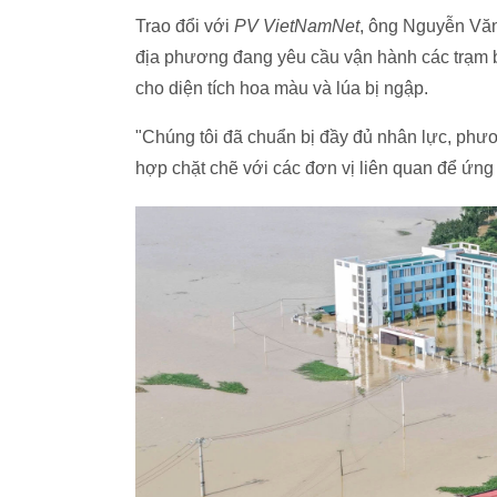
Trao đổi với
PV VietNamNet
, ông Nguyễn Văn
địa phương đang yêu cầu vận hành các trạm b
cho diện tích hoa màu và lúa bị ngập.
"Chúng tôi đã chuẩn bị đầy đủ nhân lực, phươn
hợp chặt chẽ với các đơn vị liên quan để ứng p