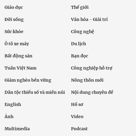
Giáo dục
Thế giới
Đời sống
Văn hóa - Giải trí
Sức khỏe
Công nghệ
Ô tô xe máy
Du lịch
Bất động sản
Bạn đọc
Tuần Việt Nam
Công nghiệp hỗ trợ
Giảm nghèo bền vững
Nông thôn mới
Dân tộc thiểu số và miền núi
Nội dung chuyên đề
English
Hồ sơ
Ảnh
Video
Multimedia
Podcast