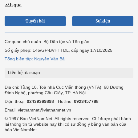
24h qua
Tuyến bài
Sự kiện
Cơ quan chủ quản: Bộ Dân tộc và Tôn giáo
Số giấy phép: 146/GP-BVHTTDL, cấp ngày 17/10/2025
Tổng biên tập: Nguyễn Văn Bá
Liên hệ tòa soạn
Địa chỉ: Tầng 18, Toà nhà Cục Viễn thông (VNTA), 68 Dương
Đình Nghệ, phường Cầu Giấy, TP. Hà Nội.
Điện thoại:
02439369898
- Hotline:
0923457788
Email: vietnamnet@vietnamnet.vn
© 1997 Báo VietNamNet. All rights reserved. Chỉ được phát hành
lại thông tin từ website này khi có sự đồng ý bằng văn bản của
báo VietNamNet.