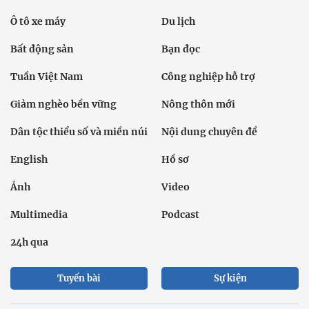
Ô tô xe máy
Du lịch
Bất động sản
Bạn đọc
Tuần Việt Nam
Công nghiệp hỗ trợ
Giảm nghèo bền vững
Nông thôn mới
Dân tộc thiểu số và miền núi
Nội dung chuyên đề
English
Hồ sơ
Ảnh
Video
Multimedia
Podcast
24h qua
Tuyến bài
Sự kiện