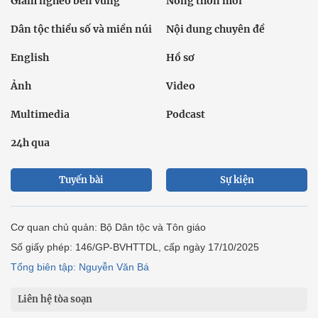
Giảm nghèo bền vững
Nông thôn mới
Dân tộc thiểu số và miền núi
Nội dung chuyên đề
English
Hồ sơ
Ảnh
Video
Multimedia
Podcast
24h qua
Tuyến bài
Sự kiện
Cơ quan chủ quản: Bộ Dân tộc và Tôn giáo
Số giấy phép: 146/GP-BVHTTDL, cấp ngày 17/10/2025
Tổng biên tập: Nguyễn Văn Bá
Liên hệ tòa soạn