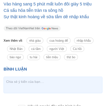
Vào hàng sang 5 phút mất luôn đôi giày 5 triệu
Cá sấu hỏa tiễn tràn ra sông hồ
Sự thật kinh hoàng về sữa tắm dê nhập khẩu
Xem thêm về:
nhà giàu
cua hoàng đế
nhập khẩu
Nhật Bản
cá tầm
người Việt
Cá hồi
bào ngư
tu hài
tiền triệu
thịt bo