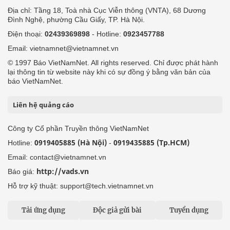
Địa chỉ: Tầng 18, Toà nhà Cục Viễn thông (VNTA), 68 Dương
Đình Nghệ, phường Cầu Giấy, TP. Hà Nội.
Điện thoại:
02439369898
- Hotline:
0923457788
Email: vietnamnet@vietnamnet.vn
© 1997 Báo VietNamNet. All rights reserved. Chỉ được phát hành
lại thông tin từ website này khi có sự đồng ý bằng văn bản của
báo VietNamNet.
Liên hệ quảng cáo
Công ty Cổ phần Truyền thông VietNamNet
0919405885 (Hà Nội)
0919435885 (Tp.HCM)
Hotline:
-
Email: contact@vietnamnet.vn
http://vads.vn
Báo giá:
Hỗ trợ kỹ thuật: support@tech.vietnamnet.vn
Tải ứng dụng
Độc giả gửi bài
Tuyển dụng