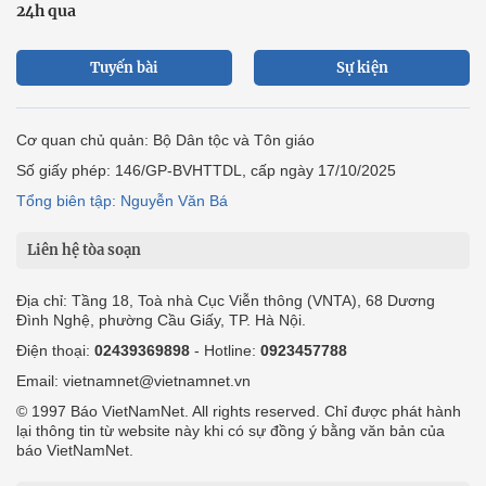
24h qua
Tuyến bài
Sự kiện
Cơ quan chủ quản: Bộ Dân tộc và Tôn giáo
Số giấy phép: 146/GP-BVHTTDL, cấp ngày 17/10/2025
Tổng biên tập: Nguyễn Văn Bá
Liên hệ tòa soạn
Địa chỉ: Tầng 18, Toà nhà Cục Viễn thông (VNTA), 68 Dương
Đình Nghệ, phường Cầu Giấy, TP. Hà Nội.
Điện thoại:
02439369898
- Hotline:
0923457788
Email: vietnamnet@vietnamnet.vn
© 1997 Báo VietNamNet. All rights reserved. Chỉ được phát hành
lại thông tin từ website này khi có sự đồng ý bằng văn bản của
báo VietNamNet.