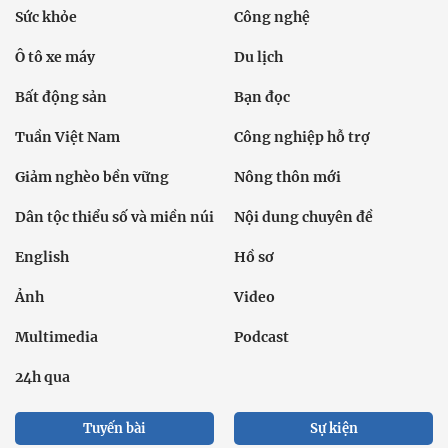
Sức khỏe
Công nghệ
Ô tô xe máy
Du lịch
Bất động sản
Bạn đọc
Tuần Việt Nam
Công nghiệp hỗ trợ
Giảm nghèo bền vững
Nông thôn mới
Dân tộc thiểu số và miền núi
Nội dung chuyên đề
English
Hồ sơ
Ảnh
Video
Multimedia
Podcast
24h qua
Tuyến bài
Sự kiện