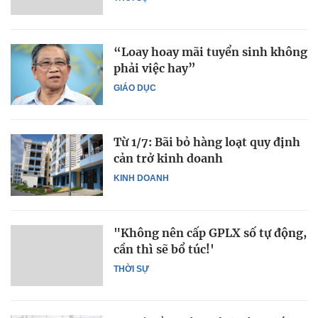
“Loay hoay mãi tuyển sinh không
phải việc hay”
GIÁO DỤC
Từ 1/7: Bãi bỏ hàng loạt quy định
cản trở kinh doanh
KINH DOANH
"Không nên cấp GPLX số tự động,
cần thì sẽ bổ túc!'
THỜI SỰ