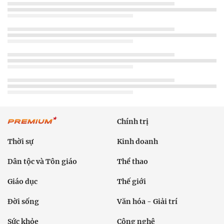
Chính trị
Thời sự
Kinh doanh
Dân tộc và Tôn giáo
Thể thao
Giáo dục
Thế giới
Đời sống
Văn hóa - Giải trí
Sức khỏe
Công nghệ