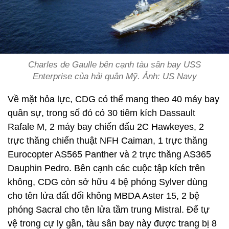
Charles de Gaulle bên cạnh tàu sân bay USS
Enterprise của hải quân Mỹ. Ảnh: US Navy
Về mặt hỏa lực, CDG có thể mang theo 40 máy bay
quân sự, trong số đó có 30 tiêm kích Dassault
Rafale M, 2 máy bay chiến đấu 2C Hawkeyes, 2
trực thăng chiến thuật NFH Caiman, 1 trực thăng
Eurocopter AS565 Panther và 2 trực thăng AS365
Dauphin Pedro. Bên cạnh các cuộc tập kích trên
không, CDG còn sở hữu 4 bệ phóng Sylver dùng
cho tên lửa đất đối không MBDA Aster 15, 2 bệ
phóng Sacral cho tên lửa tầm trung Mistral. Để tự
vệ trong cự ly gần, tàu sân bay này được trang bị 8