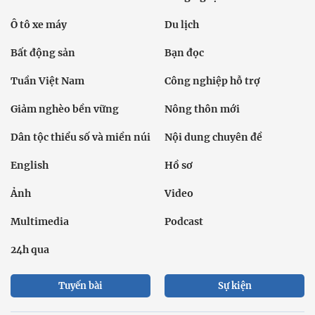
Ô tô xe máy
Du lịch
Bất động sản
Bạn đọc
Tuần Việt Nam
Công nghiệp hỗ trợ
Giảm nghèo bền vững
Nông thôn mới
Dân tộc thiểu số và miền núi
Nội dung chuyên đề
English
Hồ sơ
Ảnh
Video
Multimedia
Podcast
24h qua
Tuyến bài
Sự kiện