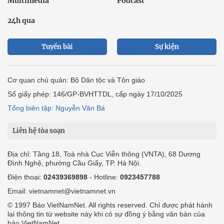
Multimedia
Podcast
24h qua
Tuyến bài
Sự kiện
Cơ quan chủ quản: Bộ Dân tộc và Tôn giáo
Số giấy phép: 146/GP-BVHTTDL, cấp ngày 17/10/2025
Tổng biên tập: Nguyễn Văn Bá
Liên hệ tòa soạn
Địa chỉ: Tầng 18, Toà nhà Cục Viễn thông (VNTA), 68 Dương
Đình Nghệ, phường Cầu Giấy, TP. Hà Nội.
Điện thoại:
02439369898
- Hotline:
0923457788
Email: vietnamnet@vietnamnet.vn
© 1997 Báo VietNamNet. All rights reserved. Chỉ được phát hành
lại thông tin từ website này khi có sự đồng ý bằng văn bản của
báo VietNamNet.