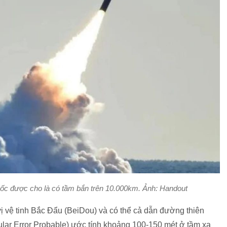
ốc được cho là có tầm bắn trên 10.000km. Ảnh: Handout
ị vệ tinh Bắc Đẩu (BeiDou) và có thể cả dẫn đường thiên
ular Error Probable) ước tính khoảng 100-150 mét ở tầm xa