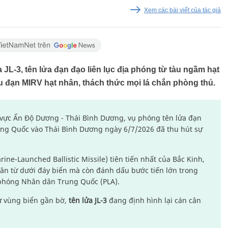
Xem các bài viết của tác giả
JL-3, tên lửa đạn đạo liên lục địa phóng từ tàu ngầm hạt
 đạn MIRV hạt nhân, thách thức mọi lá chắn phòng thủ.
 vực Ấn Độ Dương - Thái Bình Dương, vụ phóng tên lửa đạn
ung Quốc vào Thái Bình Dương ngày 6/7/2026 đã thu hút sự
ine-Launched Ballistic Missile) tiên tiến nhất của Bắc Kinh,
ân từ dưới đáy biển mà còn đánh dấu bước tiến lớn trong
 phóng Nhân dân Trung Quốc (PLA).
ừ vùng biển gần bờ,
tên lửa JL-3
đang định hình lại cán cân