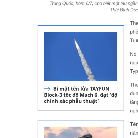
Trung Quốc, hôm 6/7, cho biết một tàu ngầ
Thái Bình Dươ
Th
phó
Tru
Nó 
ngư
Typ
The
Bí mật tên lửa TAYFUN
dụn
Block-3 tốc độ Mach 6, đạt ‘độ
chính xác phẫu thuật’
tăn
ngh
Tên
năn