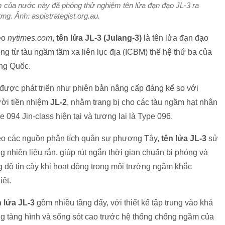
m của nước này đã phóng thử nghiệm tên lửa đạn đạo JL-3 ra
ng. Ảnh: aspistrategist.org.au.
eo
nytimes.com
,
tên lửa JL-3 (Julang-3)
là tên lửa đạn đạo
ng từ tàu ngầm tầm xa liên lục địa (ICBM) thế hệ thứ ba của
ng Quốc.
được phát triển như phiên bản nâng cấp đáng kể so với
ời tiền nhiệm
JL-2
, nhằm trang bị cho các tàu ngầm hạt nhân
e 094 Jin-class hiện tại và tương lai là Type 096.
o các nguồn phân tích quân sự phương Tây,
tên lửa JL-3
sử
g nhiên liệu rắn, giúp rút ngắn thời gian chuẩn bị phóng và
g độ tin cậy khi hoạt động trong môi trường ngầm khắc
iệt.
 lửa JL-3
gồm nhiều tầng đẩy, với thiết kế tập trung vào khả
g tàng hình và sống sót cao trước hệ thống chống ngầm của