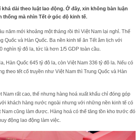
 khá dài theo luật lao động. Ở đây, xin không bàn luận
 thống mà nhìn Tết ở góc độ kinh tế.
ầu năm mới khoảng một tháng rồi thì Việt Nam lại nghỉ. Thế
g Quốc và Hàn Quốc. Ba nền kinh tế ăn Tết âm lịch với
nghìn tỷ đô la, tức là hơn 1/5 GDP toàn cầu.
a, Hàn Quốc 645 tỷ đô la, còn Việt Nam 336 tỷ đô la. Nếu có
ông theo tết cổ truyền như Việt Nam thì Trung Quốc và Hàn
Việt Nam rất cao, thế nhưng hàng hoá xuất khẩu chỉ đóng góp
ới khách hàng nước ngoài nhưng với những nền kinh tế có
ệt Nam cũng làm được. Hàng hoá có thể tăng tồn kho trước đó
huy động lao động làm việc.