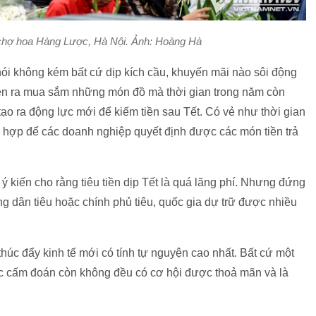
chợ hoa Hàng Lược, Hà Nội. Ảnh: Hoàng Hà
ói không kém bất cứ dịp kích cầu, khuyến mãi nào sôi động
 tiền ra mua sắm những món đồ mà thời gian trong năm còn
i tạo ra động lực mới để kiếm tiền sau Tết. Có vẻ như thời gian
ích hợp để các doanh nghiệp quyết định được các món tiền trả
ý kiến cho rằng tiêu tiền dịp Tết là quá lãng phí. Nhưng đứng
g dân tiêu hoặc chính phủ tiêu, quốc gia dự trữ được nhiều
 thúc đẩy kinh tế mới có tính tự nguyện cao nhất. Bất cứ một
ức cấm đoán còn không đều có cơ hội được thoả mãn và là