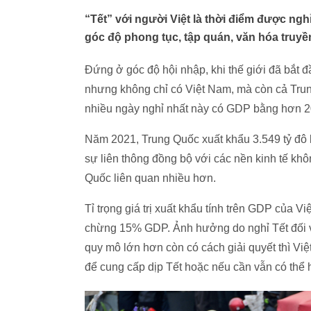
“Tết” với người Việt là thời điểm được nghỉ
góc độ phong tục, tập quán, văn hóa truyền
Đứng ở góc độ hội nhập, khi thế giới đã bắt đ
nhưng không chỉ có Việt Nam, mà còn cả Trun
nhiều ngày nghỉ nhất này có GDP bằng hơn 20 
Năm 2021, Trung Quốc xuất khẩu 3.549 tỷ đô l
sự liên thông đồng bộ với các nền kinh tế kh
Quốc liên quan nhiều hơn.
Tỉ trọng giá trị xuất khẩu tính trên GDP của 
chừng 15% GDP. Ảnh hưởng do nghỉ Tết đối v
quy mô lớn hơn còn có cách giải quyết thì Vi
để cung cấp dịp Tết hoặc nếu cần vẫn có thể 