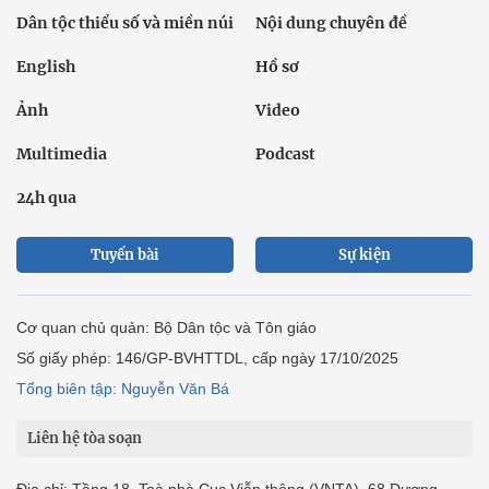
Dân tộc thiểu số và miền núi
Nội dung chuyên đề
English
Hồ sơ
Ảnh
Video
Multimedia
Podcast
24h qua
Tuyến bài
Sự kiện
Cơ quan chủ quản: Bộ Dân tộc và Tôn giáo
Số giấy phép: 146/GP-BVHTTDL, cấp ngày 17/10/2025
Tổng biên tập: Nguyễn Văn Bá
Liên hệ tòa soạn
Địa chỉ: Tầng 18, Toà nhà Cục Viễn thông (VNTA), 68 Dương