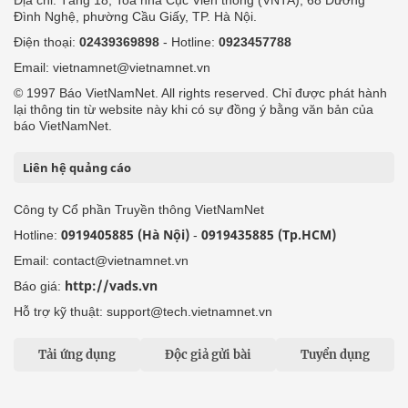
Đình Nghệ, phường Cầu Giấy, TP. Hà Nội.
Điện thoại:
02439369898
- Hotline:
0923457788
Email: vietnamnet@vietnamnet.vn
© 1997 Báo VietNamNet. All rights reserved. Chỉ được phát hành
lại thông tin từ website này khi có sự đồng ý bằng văn bản của
báo VietNamNet.
Liên hệ quảng cáo
Công ty Cổ phần Truyền thông VietNamNet
0919405885 (Hà Nội)
0919435885 (Tp.HCM)
Hotline:
-
Email: contact@vietnamnet.vn
http://vads.vn
Báo giá:
Hỗ trợ kỹ thuật: support@tech.vietnamnet.vn
Tải ứng dụng
Độc giả gửi bài
Tuyển dụng