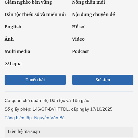
Giảm nghèo bền vững
Nông thôn mới
Dân tộc thiểu số và miền núi
Nội dung chuyên đề
English
Hồ sơ
Ảnh
Video
Multimedia
Podcast
24h qua
Tuyến bài
Sự kiện
Cơ quan chủ quản: Bộ Dân tộc và Tôn giáo
Số giấy phép: 146/GP-BVHTTDL, cấp ngày 17/10/2025
Tổng biên tập: Nguyễn Văn Bá
Liên hệ tòa soạn