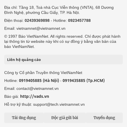
Địa chỉ: Tầng 18, Toà nhà Cục Viễn thông (VNTA), 68 Dương
Đình Nghệ, phường Cầu Giấy, TP. Hà Nội.
Điện thoại:
02439369898
- Hotline:
0923457788
Email: vietnamnet@vietnamnet.vn
© 1997 Báo VietNamNet. All rights reserved. Chỉ được phát hành
lại thông tin từ website này khi có sự đồng ý bằng văn bản của
báo VietNamNet.
Liên hệ quảng cáo
Công ty Cổ phần Truyền thông VietNamNet
0919405885 (Hà Nội)
0919435885 (Tp.HCM)
Hotline:
-
Email: contact@vietnamnet.vn
http://vads.vn
Báo giá:
Hỗ trợ kỹ thuật: support@tech.vietnamnet.vn
Tải ứng dụng
Độc giả gửi bài
Tuyển dụng