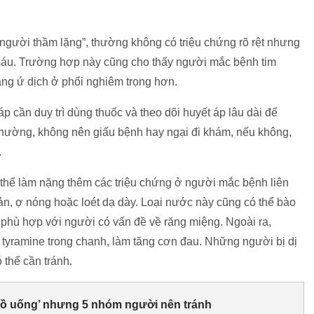
 người thầm lặng”, thường không có triệu chứng rõ rệt nhưng
máu. Trường hợp này cũng cho thấy người mắc bệnh tim
ạng ứ dịch ở phổi nghiêm trọng hơn.
 cần duy trì dùng thuốc và theo dõi huyết áp lâu dài để
 thường, không nên giấu bệnh hay ngại đi khám, nếu không,
.
 thể làm nặng thêm các triệu chứng ở người mắc bệnh liên
n, ợ nóng hoặc loét dạ dày. Loại nước này cũng có thể bào
 phù hợp với người có vấn đề về răng miệng. Ngoài ra,
 tyramine trong chanh, làm tăng cơn đau. Những người bị dị
thể cần tránh.
đồ uống’ nhưng 5 nhóm người nên tránh