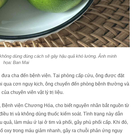
không dùng đúng cách sẽ gây hậu quả khó lường. Ảnh minh
họa: Ban Mai
 xe đưa cha đến bệnh viện. Tại phòng cấp cứu, ông được đặt
khi qua cơn nguy kịch, ông chuyển đến phòng bệnh thường và
a chuyên viên vật lý trị liệu.
 Bệnh viện Chương Hóa, cho biết nguyên nhân bắt nguồn từ
iều trị và không dùng thuốc kiểm soát. Tình trạng này dẫn
 quả, làm máu ứ lại ở tim và phổi, gây phù phổi cấp. Khi đó,
ỉ số oxy trong máu giảm nhanh, gây ra chuỗi phản ứng nguy