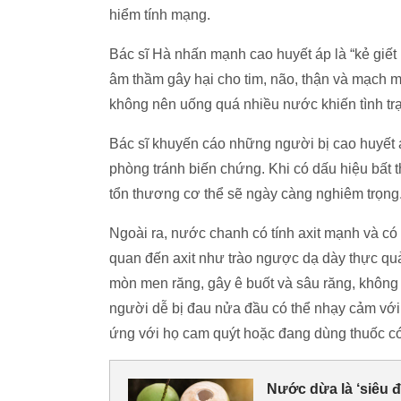
hiểm tính mạng.
Bác sĩ Hà nhấn mạnh cao huyết áp là “kẻ giết
âm thầm gây hại cho tim, não, thận và mạch 
không nên uống quá nhiều nước khiến tình tr
Bác sĩ khuyến cáo những người bị cao huyết áp
phòng tránh biến chứng. Khi có dấu hiệu bất
tổn thương cơ thể sẽ ngày càng nghiêm trọng
Ngoài ra, nước chanh có tính axit mạnh và có
quan đến axit như trào ngược dạ dày thực quả
mòn men răng, gây ê buốt và sâu răng, không
người dễ bị đau nửa đầu có thể nhạy cảm với
ứng với họ cam quýt hoặc đang dùng thuốc có 
Nước dừa là ‘siêu 