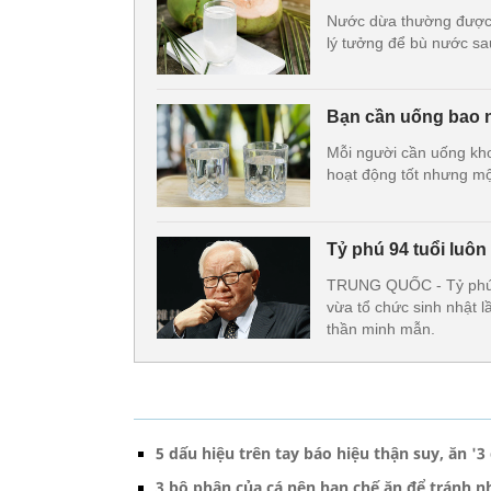
Nước dừa thường được ca
lý tưởng để bù nước sau
Bạn cần uống bao n
Mỗi người cần uống kho
hoạt động tốt nhưng m
Tỷ phú 94 tuổi luôn
TRUNG QUỐC - Tỷ phú M
vừa tổ chức sinh nhật l
thần minh mẫn.
5 dấu hiệu trên tay báo hiệu thận suy, ăn '3
3 bộ phận của cá nên hạn chế ăn để tránh n