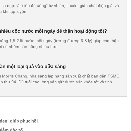
 ngợi là “siêu đồ uống” tự nhiên, ít calo, giàu chất điện giải và
 khi tập luyện.
hiêu cốc nước mỗi ngày để thận hoạt động tốt?
ảng 1,5-2 lít nước mỗi ngày (tương đương 6-8 ly) giúp cho thận
ột số nhóm cần uống nhiều hơn.
 ăn một loại quả vào bữa sáng
orris Chang, nhà sáng lập hãng sản xuất chất bán dẫn TSMC,
ần thứ 94. Dù tuổi cao, ông vẫn giữ được sức khỏe tốt và tinh
 đen' giúp phục hồi
hiễm độc tố