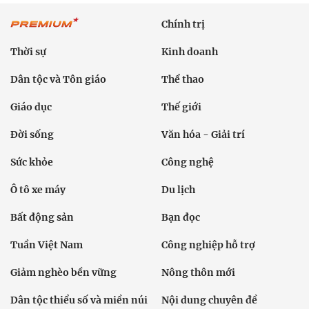
Chính trị
Thời sự
Kinh doanh
Dân tộc và Tôn giáo
Thể thao
Giáo dục
Thế giới
Đời sống
Văn hóa - Giải trí
Sức khỏe
Công nghệ
Ô tô xe máy
Du lịch
Bất động sản
Bạn đọc
Tuần Việt Nam
Công nghiệp hỗ trợ
Giảm nghèo bền vững
Nông thôn mới
Dân tộc thiểu số và miền núi
Nội dung chuyên đề