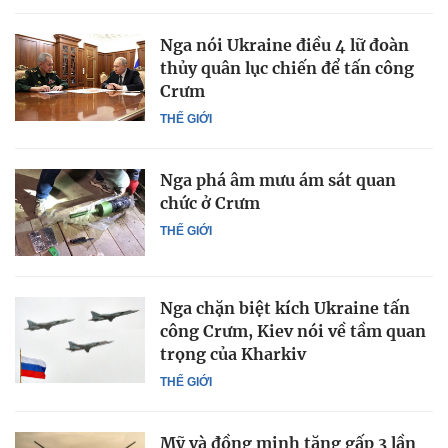
Nga nói Ukraine điều 4 lữ đoàn
thủy quân lục chiến để tấn công
Crưm
THẾ GIỚI
Nga phá âm mưu ám sát quan
chức ở Crưm
THẾ GIỚI
Nga chặn biệt kích Ukraine tấn
công Crưm, Kiev nói về tầm quan
trọng của Kharkiv
THẾ GIỚI
Mỹ và đồng minh tăng gấp 3 lần