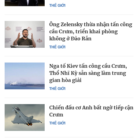
THẾ GIỚI
Ông Zelensky thừa nhận tấn công
cầu Crưm, triển khai phòng
không ở Đảo Rắn
THẾ GIỚI
Nga tố Kiev tấn công cầu Crưm,
Thổ Nhĩ Kỳ sẵn sàng làm trung
gian hòa giải
THẾ GIỚI
Chiến đấu cơ Anh bất ngờ tiếp cận
Crưm
THẾ GIỚI