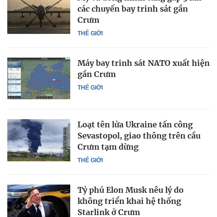
các chuyến bay trinh sát gần
Crưm
THẾ GIỚI
Máy bay trinh sát NATO xuất hiện
gần Crưm
THẾ GIỚI
Loạt tên lửa Ukraine tấn công
Sevastopol, giao thông trên cầu
Crưm tạm dừng
THẾ GIỚI
Tỷ phú Elon Musk nêu lý do
không triển khai hệ thống
Starlink ở Crưm