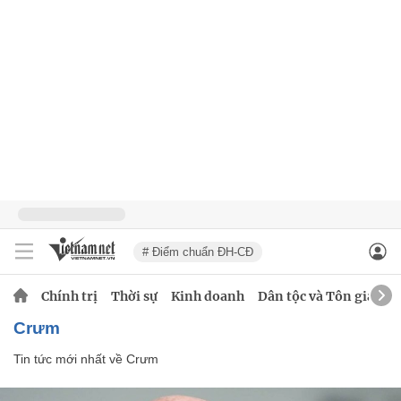
# Điểm chuẩn ĐH-CĐ
Chính trị
Thời sự
Kinh doanh
Dân tộc và Tôn giáo
Crưm
Tin tức mới nhất về
Crưm