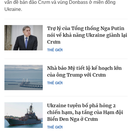
vấn đề bán đảo Crưm và vùng Donbass ở miền đông
Ukraine.
Trợ lý của Tổng thống Nga Putin
nói về khả năng Ukraine giành lại
Crưm
THẾ GIỚI
Nhà báo Mỹ tiết lộ kế hoạch lớn
của ông Trump với Crưm
THẾ GIỚI
Ukraine tuyên bố phá hỏng 2
chiến hạm, hạ tầng của Hạm đội
Biển Đen Nga ở Crưm
THẾ GIỚI