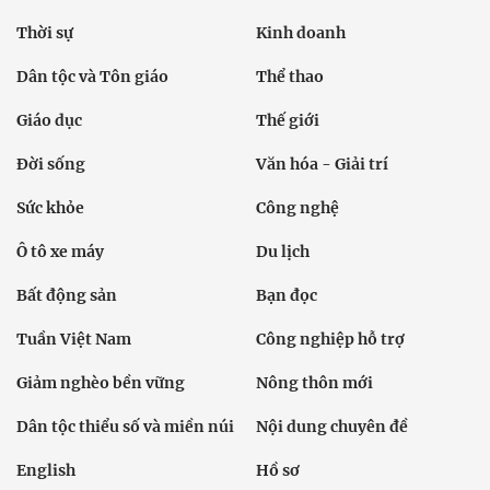
Thời sự
Kinh doanh
Dân tộc và Tôn giáo
Thể thao
Giáo dục
Thế giới
Đời sống
Văn hóa - Giải trí
Sức khỏe
Công nghệ
Ô tô xe máy
Du lịch
Bất động sản
Bạn đọc
Tuần Việt Nam
Công nghiệp hỗ trợ
Giảm nghèo bền vững
Nông thôn mới
Dân tộc thiểu số và miền núi
Nội dung chuyên đề
English
Hồ sơ