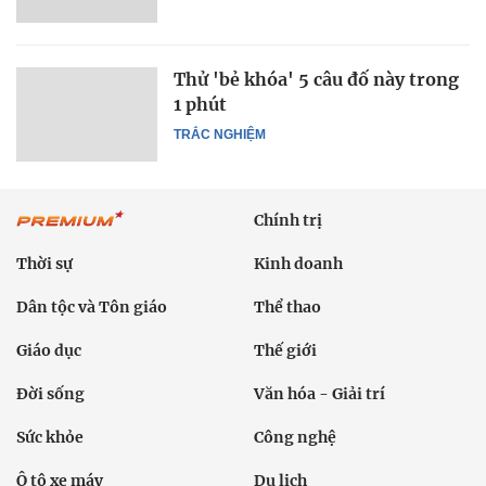
Thử 'bẻ khóa' 5 câu đố này trong
1 phút
TRẮC NGHIỆM
Chính trị
Thời sự
Kinh doanh
Dân tộc và Tôn giáo
Thể thao
Giáo dục
Thế giới
Đời sống
Văn hóa - Giải trí
Sức khỏe
Công nghệ
Ô tô xe máy
Du lịch