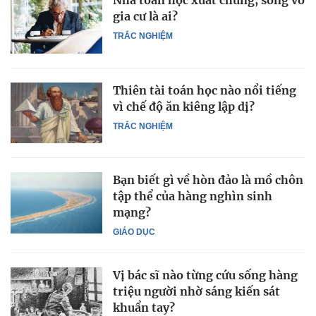
Nhà toán học xuất chúng, sống vô
gia cư là ai?
TRẮC NGHIỆM
Thiên tài toán học nào nổi tiếng
vì chế độ ăn kiêng lập dị?
TRẮC NGHIỆM
Bạn biết gì về hòn đảo là mồ chôn
tập thể của hàng nghìn sinh
mạng?
GIÁO DỤC
Vị bác sĩ nào từng cứu sống hàng
triệu người nhờ sáng kiến sát
khuẩn tay?