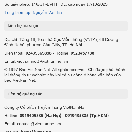
Số giấy phép: 146/GP-BVHTTDL, cấp ngày 17/10/2025
Tổng biên tập: Nguyễn Văn Bá
Liên hệ tòa soạn
Địa chỉ: Tầng 18, Toà nhà Cục Viễn thông (VNTA), 68 Dương
Đình Nghệ, phường Cầu Giấy, TP. Hà Nội.
Điện thoại:
02439369898
- Hotline:
0923457788
Email: vietnamnet@vietnamnet.vn
© 1997 Báo VietNamNet. All rights reserved. Chỉ được phát hành
lại thông tin từ website này khi có sự đồng ý bằng văn bản của
báo VietNamNet.
Liên hệ quảng cáo
Công ty Cổ phần Truyền thông VietNamNet
0919405885 (Hà Nội)
0919435885 (Tp.HCM)
Hotline:
-
Email: contact@vietnamnet.vn
http://vads.vn
Báo giá: