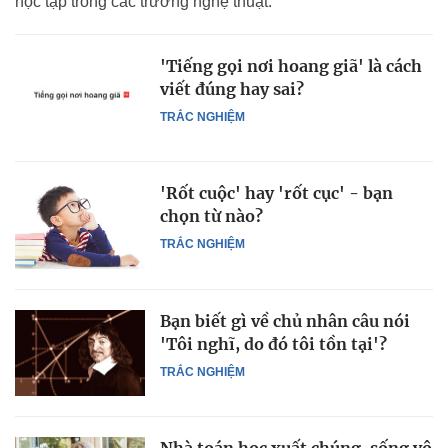
học tập trong các trường nghệ thuật.
'Tiếng gọi nơi hoang giã' là cách
viết đúng hay sai?
TRẮC NGHIỆM
'Rốt cuộc' hay 'rốt cục' - bạn
chọn từ nào?
TRẮC NGHIỆM
Bạn biết gì về chủ nhân câu nói
'Tôi nghĩ, do đó tôi tồn tại'?
TRẮC NGHIỆM