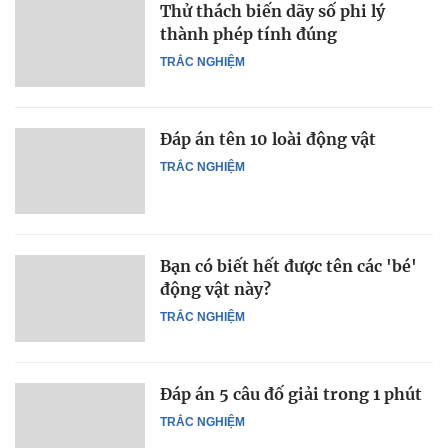
Thử thách biến dãy số phi lý
thành phép tính đúng
TRẮC NGHIỆM
Đáp án tên 10 loài động vật
TRẮC NGHIỆM
Bạn có biết hết được tên các 'bé'
động vật này?
TRẮC NGHIỆM
Đáp án 5 câu đố giải trong 1 phút
TRẮC NGHIỆM