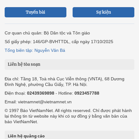
Tuyến bài
Sự kiện
Cơ quan chủ quản: Bộ Dân tộc và Tôn giáo
Số giấy phép: 146/GP-BVHTTDL, cấp ngày 17/10/2025
Tổng biên tập: Nguyễn Văn Bá
Liên hệ tòa soạn
Địa chỉ: Tầng 18, Toà nhà Cục Viễn thông (VNTA), 68 Dương
Đình Nghệ, phường Cầu Giấy, TP. Hà Nội.
Điện thoại:
02439369898
- Hotline:
0923457788
Email: vietnamnet@vietnamnet.vn
© 1997 Báo VietNamNet. All rights reserved. Chỉ được phát hành
lại thông tin từ website này khi có sự đồng ý bằng văn bản của
báo VietNamNet.
Liên hệ quảng cáo