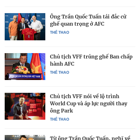
Ông Trần Quốc Tuấn tái đắc cử
ghế quan trọng ở AFC
THỂ THAO
Chủ tịch VFF trúng ghế Ban chấp
hành AFC
THỂ THAO
Chủ tịch VFF nói về lộ trình
World Cup và áp lực người thay
ông Park
THỂ THAO
Từ ông Trần Quốc Tuấn, nghĩ về