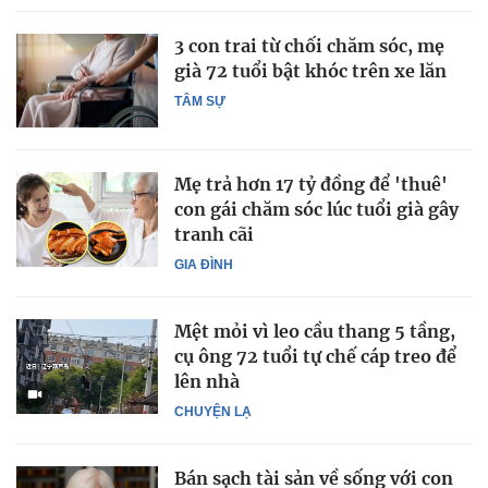
3 con trai từ chối chăm sóc, mẹ
già 72 tuổi bật khóc trên xe lăn
TÂM SỰ
Mẹ trả hơn 17 tỷ đồng để 'thuê'
con gái chăm sóc lúc tuổi già gây
tranh cãi
GIA ĐÌNH
Mệt mỏi vì leo cầu thang 5 tầng,
cụ ông 72 tuổi tự chế cáp treo để
lên nhà
CHUYỆN LẠ
Bán sạch tài sản về sống với con