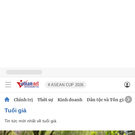
# ASEAN CUP 2026
Chính trị
Thời sự
Kinh doanh
Dân tộc và Tôn giáo
tuổi già
Tin tức mới nhất về
tuổi già