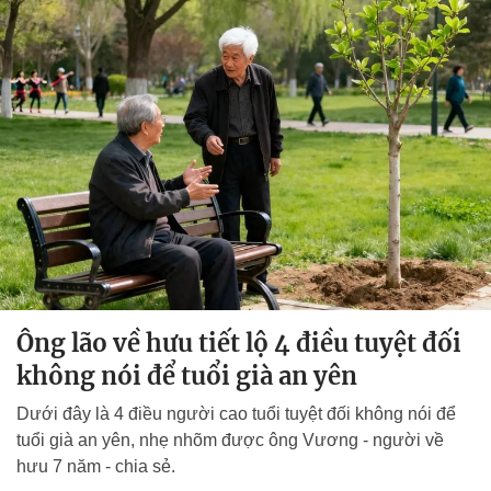
Ông lão về hưu tiết lộ 4 điều tuyệt đối
không nói để tuổi già an yên
Dưới đây là 4 điều người cao tuổi tuyệt đối không nói để
tuổi già an yên, nhẹ nhõm được ông Vương - người về
hưu 7 năm - chia sẻ.