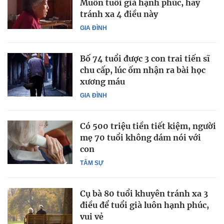
Muốn tuổi già hạnh phúc, hãy
tránh xa 4 điều này
GIA ĐÌNH
Bố 74 tuổi được 3 con trai tiến sĩ
chu cấp, lúc ốm nhận ra bài học
xương máu
GIA ĐÌNH
Có 500 triệu tiền tiết kiệm, người
mẹ 70 tuổi không dám nói với
con
TÂM SỰ
Cụ bà 80 tuổi khuyên tránh xa 3
điều để tuổi già luôn hạnh phúc,
vui vẻ