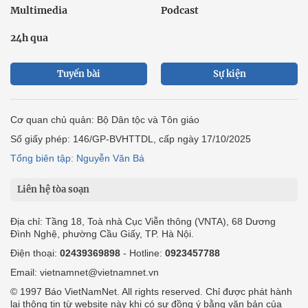
Multimedia
Podcast
24h qua
Tuyến bài
Sự kiện
Cơ quan chủ quản: Bộ Dân tộc và Tôn giáo
Số giấy phép: 146/GP-BVHTTDL, cấp ngày 17/10/2025
Tổng biên tập: Nguyễn Văn Bá
Liên hệ tòa soạn
Địa chỉ: Tầng 18, Toà nhà Cục Viễn thông (VNTA), 68 Dương
Đình Nghệ, phường Cầu Giấy, TP. Hà Nội.
Điện thoại:
02439369898
- Hotline:
0923457788
Email: vietnamnet@vietnamnet.vn
© 1997 Báo VietNamNet. All rights reserved. Chỉ được phát hành
lại thông tin từ website này khi có sự đồng ý bằng văn bản của