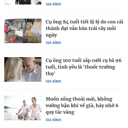
GIA ĐÌNH
Cụ ông 84 tuổi tiết lộ lý do con cái
thành đạt vẫn bán trái cây mỗi
ngày
GIA ĐÌNH
Cụ ông 100 tuổi sắp cưới cụ bà 96
tuổi, tình yêu là 'thuốc trường
thọ'
GIA ĐÌNH
Muốn sống thoải mái, không
vướng bận khi về già, hãy nhớ 6
quy tắc vàng
GIA ĐÌNH