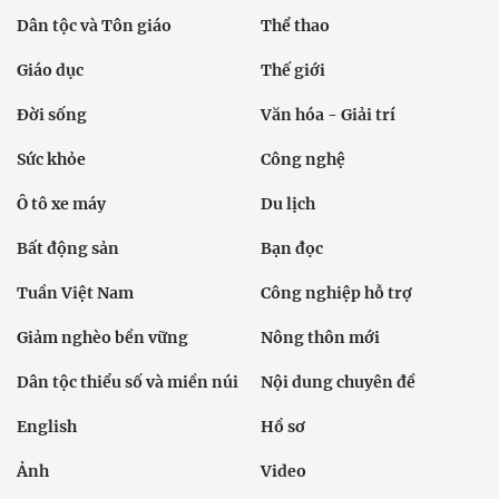
Dân tộc và Tôn giáo
Thể thao
Giáo dục
Thế giới
Đời sống
Văn hóa - Giải trí
Sức khỏe
Công nghệ
Ô tô xe máy
Du lịch
Bất động sản
Bạn đọc
Tuần Việt Nam
Công nghiệp hỗ trợ
Giảm nghèo bền vững
Nông thôn mới
Dân tộc thiểu số và miền núi
Nội dung chuyên đề
English
Hồ sơ
Ảnh
Video