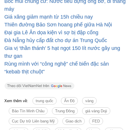
Bốc mùi chung cư: Nước tiểu đựng ống bơ, đi thang
máy
Giá xăng giảm mạnh từ 15h chiều nay
Thiên đường Bảo Sơn hoang phế giữa Hà Nội
Đại gia Lê Ân dọa kiện vì sợ bị đập cổng
Đà Nẵng hủy cấp đất cho dự án Trung Quốc
Gia vị ‘thần thánh’ 5 hạt ngọt 150 lít nước gây ung
thư gan
Rùng mình với “công nghệ” chế biến đặc sản
“kebab thịt chuột”
Xem thêm về:
trung quốc
Ấn Độ
vàng
Bảo Tín Minh Châu
Trung Đông
giá vàng Doji
Cục Dự trữ Liên bang Mỹ
Giao dịch
FED