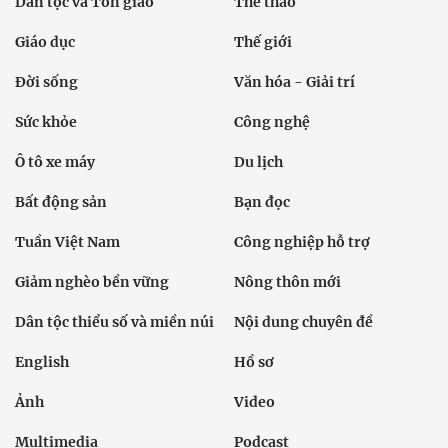
Dân tộc và Tôn giáo
Thể thao
Giáo dục
Thế giới
Đời sống
Văn hóa - Giải trí
Sức khỏe
Công nghệ
Ô tô xe máy
Du lịch
Bất động sản
Bạn đọc
Tuần Việt Nam
Công nghiệp hỗ trợ
Giảm nghèo bền vững
Nông thôn mới
Dân tộc thiểu số và miền núi
Nội dung chuyên đề
English
Hồ sơ
Ảnh
Video
Multimedia
Podcast