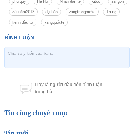
phú quý
Hà Nội
Nhân dân tệ
kitco
sài gon
đầunăm2013
dự báo
vàngtrongnước
Trung
kênh đầu tư
vàngquốctế
Tin cùng chuyên mục
Tin mới