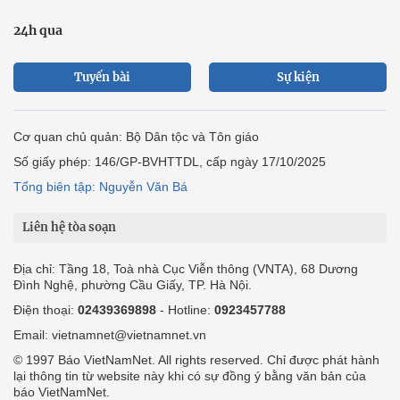
24h qua
Tuyến bài
Sự kiện
Cơ quan chủ quản: Bộ Dân tộc và Tôn giáo
Số giấy phép: 146/GP-BVHTTDL, cấp ngày 17/10/2025
Tổng biên tập: Nguyễn Văn Bá
Liên hệ tòa soạn
Địa chỉ: Tầng 18, Toà nhà Cục Viễn thông (VNTA), 68 Dương
Đình Nghệ, phường Cầu Giấy, TP. Hà Nội.
Điện thoại:
02439369898
- Hotline:
0923457788
Email: vietnamnet@vietnamnet.vn
© 1997 Báo VietNamNet. All rights reserved. Chỉ được phát hành
lại thông tin từ website này khi có sự đồng ý bằng văn bản của
báo VietNamNet.